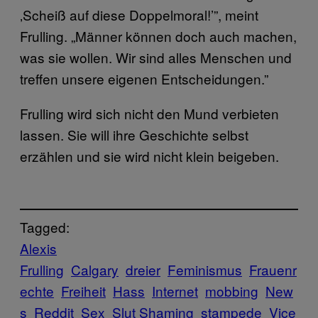
‚Scheiß auf diese Doppelmoral!’”, meint
Frulling. „Männer können doch auch machen,
was sie wollen. Wir sind alles Menschen und
treffen unsere eigenen Entscheidungen.”
Frulling wird sich nicht den Mund verbieten
lassen. Sie will ihre Geschichte selbst
erzählen und sie wird nicht klein beigeben.
Tagged:
Alexis
Frulling
Calgary
dreier
Feminismus
Frauenr
echte
Freiheit
Hass
Internet
mobbing
New
s
Reddit
Sex
Slut Shaming
stampede
Vice