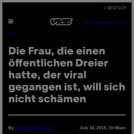
Skip
+ DEUTSCH
to
Open
content
SUBSCRIBE
NEWSLETTER
Menu
Sex
Die Frau, die einen
öffentlichen Dreier
hatte, der viral
gegangen ist, will sich
nicht schämen
By
July 16, 2015, 10:06am
Sarah Ratchford