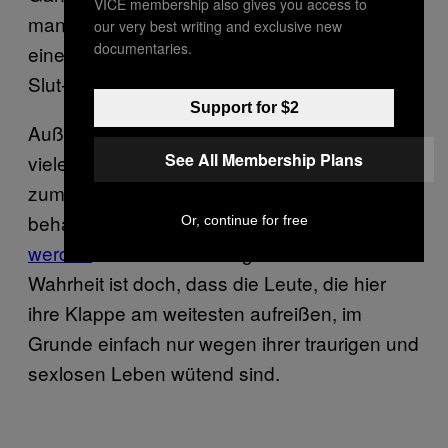
VICE membership also gives you access to
man sie damit entweder total bloßstellt oder
our very best writing and exclusive new
documentaries.
eine Lawine des Online-Mobbings und des
Slut-Shamings lostritt.
Support for $2
Außerdem ist ein Dreier doch etwas, an dem
See All Membership Plans
viele von uns mit Freuden teilnehmen oder
zumindest davon träumen. Einige Leute
behaupten sogar, dass Dreier
immer beliebter
Or, continue for free
werden
. Warum also der ganze Hass? Die
Wahrheit ist doch, dass die Leute, die hier
ihre Klappe am weitesten aufreißen, im
Grunde einfach nur wegen ihrer traurigen und
sexlosen Leben wütend sind.