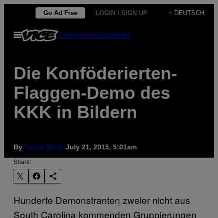
Skip
Go Ad Free
LOGIN / SIGN UP
+ DEUTSCH
to
Open
Subscribe
Newsletter
content
Menu
Die Konföderierten-
Flaggen-Demo des
KKK in Bildern
By
Tessa Stuart
July 21, 2015, 5:01am
Share:
Hunderte Demonstranten zweier nicht aus
South Carolina kommenden Gruppierungen