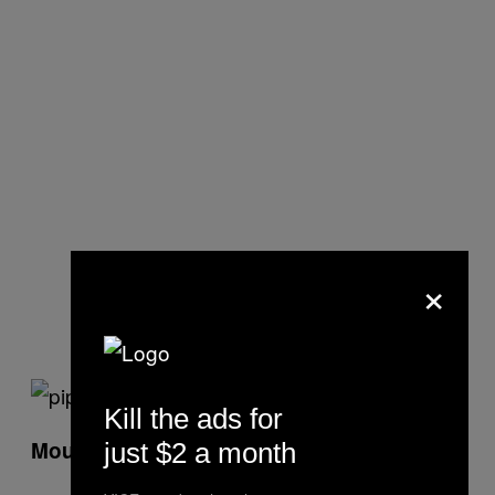
×
Kill the ads for
Mould
just $2 a month