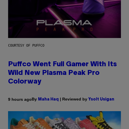
COURTESY OF PUFFCO
Puffco Went Full Gamer With Its
Wild New Plasma Peak Pro
Colorway
By
| Reviewed by
9 hours ago
Maha Haq
Ysolt Usigan