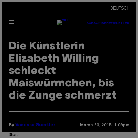
Skip
+ DEUTSCH
to
Open
content
SUBSCRIBE
NEWSLETTER
Menu
Die Künstlerin
Elizabeth Willing
schleckt
Maiswürmchen, bis
die Zunge schmerzt
By
March 23, 2015, 1:09pm
Vanessa Guertler
Share: