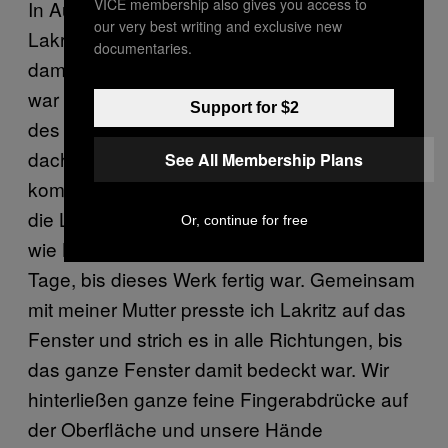
VICE membership also gives you access to
In Australien mögen wir am liebsten weiche
our very best writing and exclusive new
Lakritze. Eines Tages experimentierte ich
documentaries.
damit, Lakritze ganz flachen zu pressen und
war ganz begeistert von den vielen Farben
Support for $2
des scheinbar schwarzen Materials. Ich
dachte mir, die Gelb-, Orange- und Brauntöne
See All Membership Plans
kommen am besten zur Geltung, wenn ich
die Lakritze auf eine Fensterscheibe presse,
Or, continue for free
wie Buntglas. Es dauerte zwei oder drei
Tage, bis dieses Werk fertig war. Gemeinsam
mit meiner Mutter presste ich Lakritz auf das
Fenster und strich es in alle Richtungen, bis
das ganze Fenster damit bedeckt war. Wir
hinterließen ganze feine Fingerabdrücke auf
der Oberfläche und unsere Hände