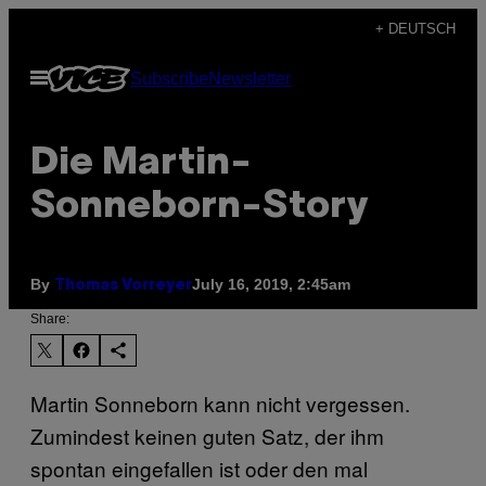
Skip
+ DEUTSCH
to
Open
Subscribe
Newsletter
content
Menu
Die Martin-
Sonneborn-Story
By
July 16, 2019, 2:45am
Thomas Vorreyer
Share:
Martin Sonneborn kann nicht vergessen.
Zumindest keinen guten Satz, der ihm
spontan eingefallen ist oder den mal