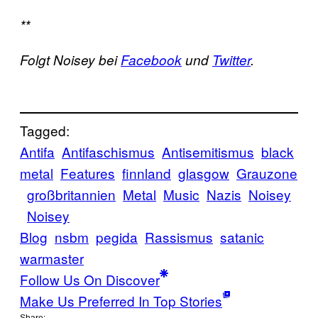
**
Folgt Noisey bei
Facebook
und
Twitter
.
Tagged:
Antifa
Antifaschismus
Antisemitismus
black
metal
Features
finnland
glasgow
Grauzone
großbritannien
Metal
Music
Nazis
Noisey
Noisey
Blog
nsbm
pegida
Rassismus
satanic
warmaster
Follow Us On Discover
Make Us Preferred In Top Stories