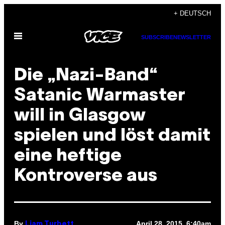
Skip
+ DEUTSCH
to
Open
content
SUBSCRIBE
NEWSLETTER
Menu
Die „Nazi-Band“
Satanic Warmaster
will in Glasgow
spielen und löst damit
eine heftige
Kontroverse aus
By
April 28, 2015, 6:40am
Liam Turbett