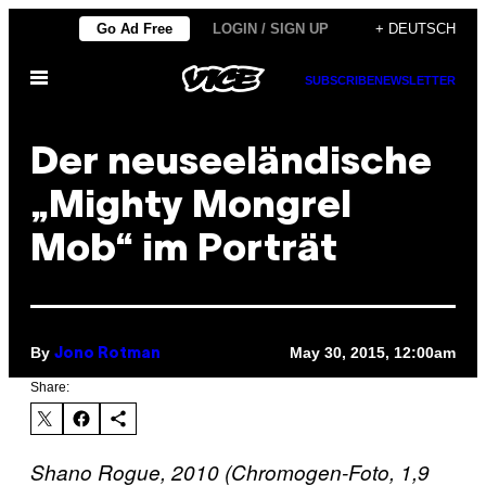
Skip
Go Ad Free
LOGIN / SIGN UP
+ DEUTSCH
to
Open
content
SUBSCRIBE
NEWSLETTER
Menu
Der neuseeländische
„Mighty Mongrel
Mob“ im Porträt
By
May 30, 2015, 12:00am
Jono Rotman
Share:
Shano Rogue, 2010 (Chromogen-Foto, 1,9