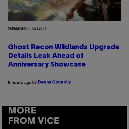
SCREENSHOT: UBISOFT
Ghost Recon Wildlands Upgrade
Details Leak Ahead of
Anniversary Showcase
By
6 hours ago
Denny Connolly
MORE
FROM VICE