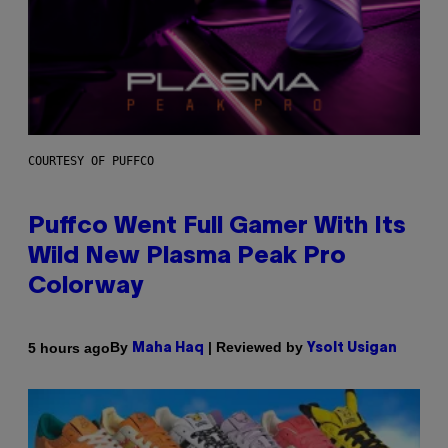
COURTESY OF PUFFCO
Puffco Went Full Gamer With Its
Wild New Plasma Peak Pro
Colorway
By
| Reviewed by
5 hours ago
Maha Haq
Ysolt Usigan