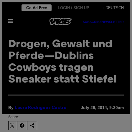
Skip
Go Ad Free
LOGIN / SIGN UP
+ DEUTSCH
to
Open
content
SUBSCRIBE
NEWSLETTER
Menu
Drogen, Gewalt und
Pferde—Dublins
Cowboys tragen
Sneaker statt Stiefel
By
July 29, 2014, 9:30am
Laura Rodriguez Castro
Share: