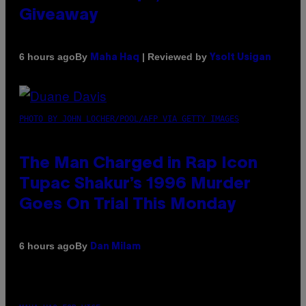
Giveaway
By
| Reviewed by
6 hours ago
Maha Haq
Ysolt Usigan
PHOTO BY JOHN LOCHER/POOL/AFP VIA GETTY IMAGES
The Man Charged in Rap Icon
Tupac Shakur’s 1996 Murder
Goes On Trial This Monday
By
6 hours ago
Dan Milam