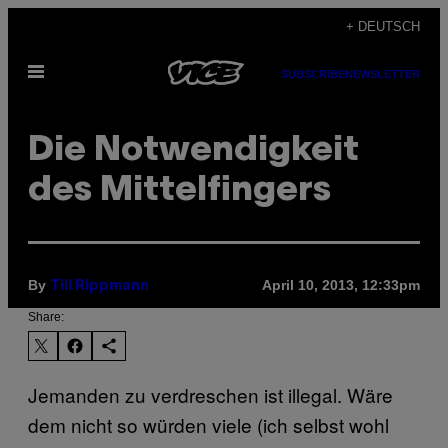
Skip
+ DEUTSCH
to
Open
content
SUBSCRIBE
NEWSLETTER
Menu
Die Notwendigkeit
des Mittelfingers
By
April 10, 2013, 12:33pm
Till Rippmann
Share:
Jemanden zu verdreschen ist illegal. Wäre
dem nicht so würden viele (ich selbst wohl