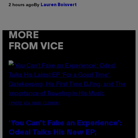
By
2 hours ago
Lauren Boisvert
MORE
FROM VICE
(PHOTO VIA MARK CLENNON)
‘You Can’t Fake an Experience’:
Odeal Talks His New EP,