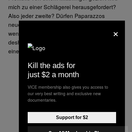
mich zu einer Schlägerei herausgefordert?
Also jeder zweite? Dürfen Paparazzos
neuerdings den Promis auf die Fresse hauen,
×
wenn diese den Mittelfinger zeigen und
deshalb angefangen haben? Brauche ich
einen
Flammenwerfer an der Autotür
?
Kill the ads for
just $2 a month
VICE membership also gives you access to
our very best writing and exclusive new
documentaries.
Support for $2