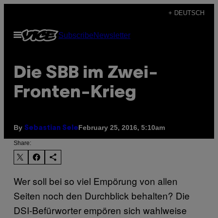
Skip
+ DEUTSCH
to
Open
Subscribe
Newsletter
content
Menu
Die SBB im Zwei-
Fronten-Krieg
By
February 25, 2016, 5:10am
Sebastian Sele
Share:
Wer soll bei so viel Empörung von allen
Seiten noch den Durchblick behalten? Die
DSI-Befürworter empören sich wahlweise