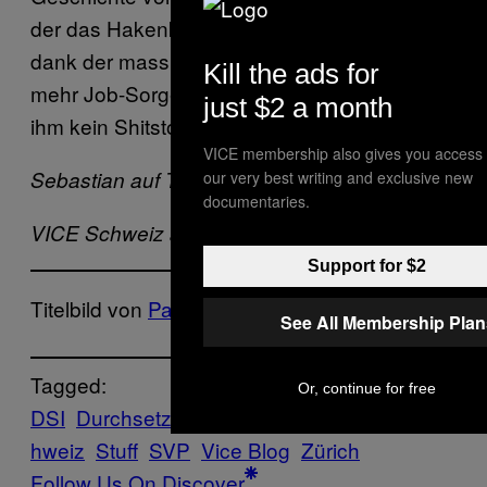
der das Hakenkreuz-Plakat gestaltet und sich
dank der massiven Aufmerksamkeit wohl nie
Kill the ads for
mehr Job-Sorgen machen muss. Das kann
just $2 a month
ihm kein Shitstorm dieser Welt mehr nehmen.
VICE membership also gives you access 
Sebastian auf Twitter:
@seleroyale
our very best writing and exclusive new
documentaries.
VICE Schweiz auf Twitter:
@ViceSwitzerland
Support for $2
Titelbild von
Parvez Sheik Fareed
See All Membership Plan
Tagged:
Or, continue for free
DSI
Durchsetzungsinitiative
Politik
SBB
Sc
hweiz
Stuff
SVP
Vice Blog
Zürich
Follow Us On Discover