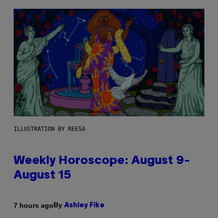
ILLUSTRATION BY REESA
Weekly Horoscope: August 9-
August 15
By
7 hours ago
Ashley Fike