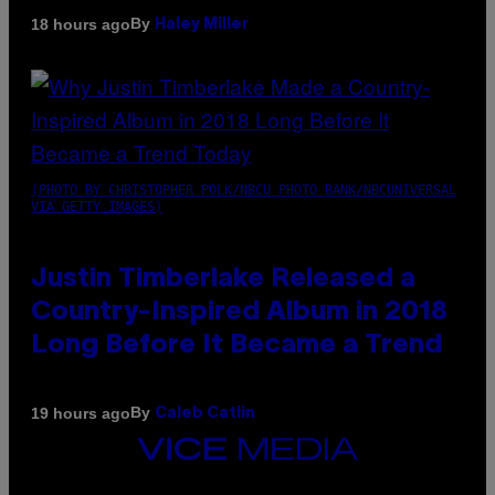
By
18 hours ago
Haley Miller
(PHOTO BY CHRISTOPHER POLK/NBCU PHOTO BANK/NBCUNIVERSAL
VIA GETTY IMAGES)
Justin Timberlake Released a
Country-Inspired Album in 2018
Long Before It Became a Trend
By
19 hours ago
Caleb Catlin
VICE
MEDIA
INSTAGRAM
TIKTOK
YOUTUBE