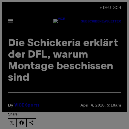
Skip
+ DEUTSCH
to
Open
content
SUBSCRIBE
NEWSLETTER
Menu
Die Schickeria erklärt
der DFL, warum
Montage beschissen
sind
By
April 4, 2016, 5:10am
VICE Sports
Share: