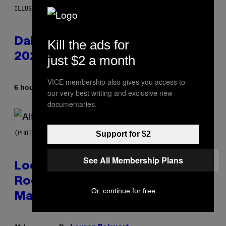
ILLUSTRATION BY REESA.
Daily Horoscope: August 6,
Kill the ads for
2026
just $2 a month
VICE membership also gives you access to
By
6 hours ago
Ashley Fike
our very best writing and exclusive new
documentaries.
(PHOTO BY MICK HUTSON/REDFERNS)
Support for $2
See All Membership Plans
Looking For the Perfect Alt-
Rock Mixtape for Your Boo? I
Or, continue for free
Made It for You Already