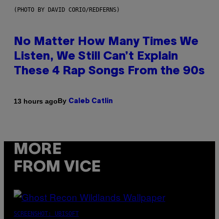
(PHOTO BY DAVID CORIO/REDFERNS)
No Matter How Many Times We
Listen, We Still Can’t Explain
These 4 Rap Songs From the 90s
By
13 hours ago
Caleb Catlin
MORE
FROM VICE
SCREENSHOT: UBISOFT