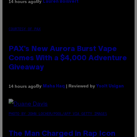
By
14 hours ago
Lauren Boisvert
COURTESY OF PAX
PAX’s New Aurora Burst Vape
Comes With a $4,000 Adventure
Giveaway
By
| Reviewed by
14 hours ago
Maha Haq
Ysolt Usigan
PHOTO BY JOHN LOCHER/POOL/AFP VIA GETTY IMAGES
The Man Charged in Rap Icon