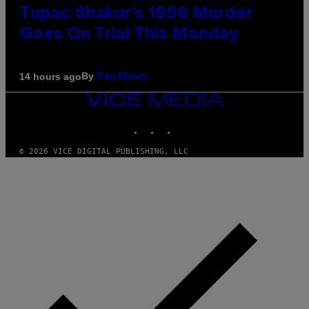
Tupac Shakur’s 1996 Murder
Goes On Trial This Monday
By
14 hours ago
Dan Milam
VICE
MEDIA
INSTAGRAM
TIKTOK
YOUTUBE
© 2026 VICE DIGITAL PUBLISHING, LLC