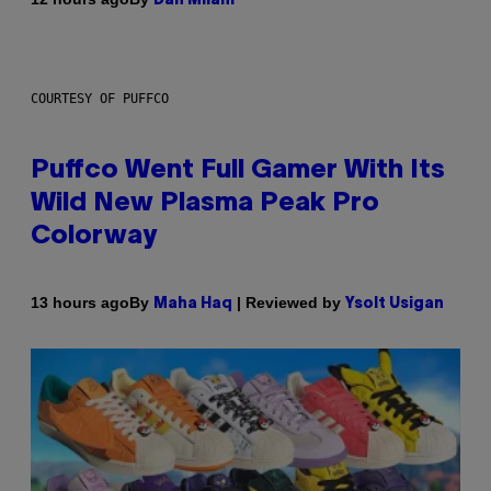
Dan Milam
COURTESY OF PUFFCO
Puffco Went Full Gamer With Its
Wild New Plasma Peak Pro
Colorway
By
| Reviewed by
13 hours ago
Maha Haq
Ysolt Usigan