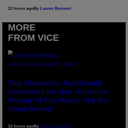
12 hours ago
By
Lauren Boisvert
MORE
FROM VICE
(PHOTO BY TAYLOR HILL/GETTY IMAGES)
This Researcher Accidentally
Discovered the New ‘Millennial
Whoop’ of Pop Music: The Gen
Alpha Melody
12 hours ago
By
Lauren Boisvert