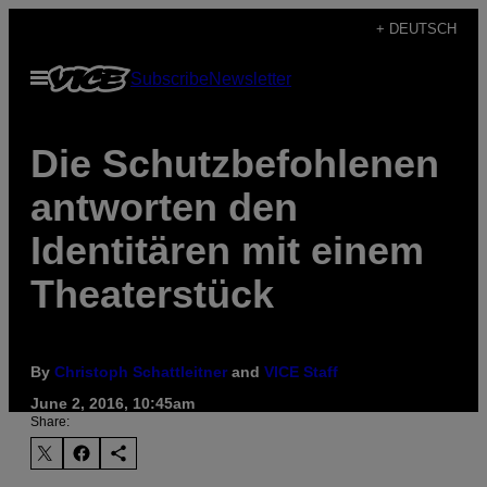
Skip
+ DEUTSCH
to
Open
Subscribe
Newsletter
content
Menu
Die Schutzbefohlenen
antworten den
Identitären mit einem
Theaterstück
By
Christoph Schattleitner
and
VICE Staff
June 2, 2016, 10:45am
Share: