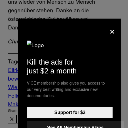
uns wieder von Mensch zu Mensch
gegenüber stehen. Danke an die
österreichische Zivilbevölkerung!
×
Dankeschön.”
Christoph auf Twitter:
@Schattleitner
Tagged:
Kill the ads for
Elfriede Jelinek
flüchtlinge
identitäre
just $2 a month
bewegung
News
Österreich
Theater
TU
VICE membership also gives you access to
Wien
Vice Blog
our very best writing and exclusive new
Follow Us On Discover
documentaries.
Make Us Preferred In Top Stories
Share:
Support for $2
See All Membership Plans