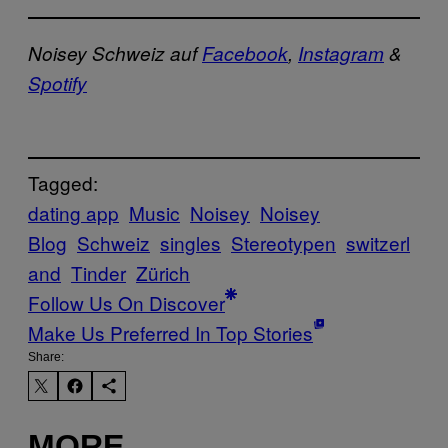
Noisey Schweiz auf
Facebook
,
Instagram
&
Spotify
Tagged:
dating app
Music
Noisey
Noisey
Blog
Schweiz
singles
Stereotypen
switzerl
and
Tinder
Zürich
Follow Us On Discover
Make Us Preferred In Top Stories
Share:
MORE