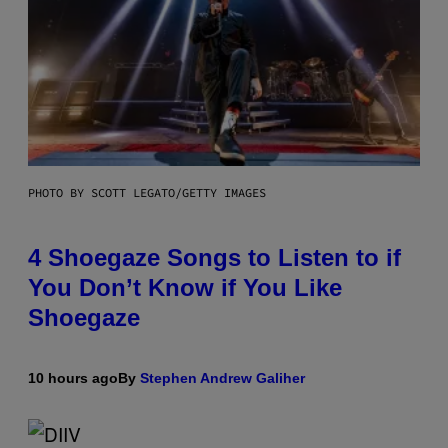
PHOTO BY SCOTT LEGATO/GETTY IMAGES
4 Shoegaze Songs to Listen to if
You Don’t Know if You Like
Shoegaze
10 hours ago
By
Stephen Andrew Galiher