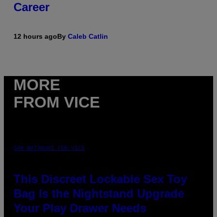
Career
12 hours ago
By
Caleb Catlin
MORE
FROM VICE
SAM WATANUKI FOR VICE
This Discreet Lockable Sex Toy
Bag Is the Nightstand Upgrade
Your Play Drawer Needs