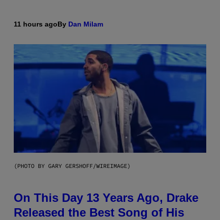
11 hours ago
By
Dan Milam
(PHOTO BY GARY GERSHOFF/WIREIMAGE)
On This Day 13 Years Ago, Drake
Released the Best Song of His