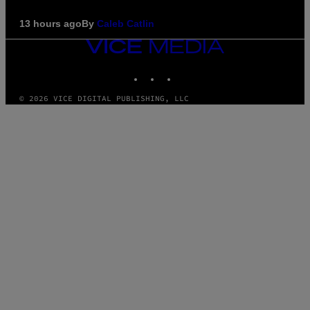
13 hours ago
By
Caleb Catlin
VICE
MEDIA
INSTAGRAM
TIKTOK
YOUTUBE
© 2026 VICE DIGITAL PUBLISHING, LLC