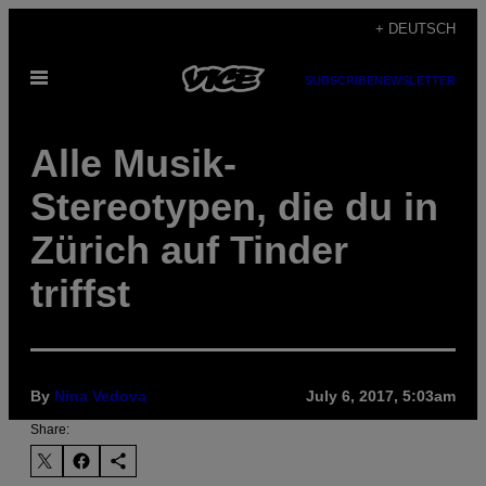
Skip
+ DEUTSCH
to
Open
content
SUBSCRIBE
NEWSLETTER
Menu
Alle Musik-
Stereotypen, die du in
Zürich auf Tinder
triffst
By
Nina Vedova
July 6, 2017, 5:03am
Share: