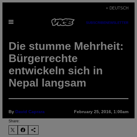
Skip
+ DEUTSCH
to
Open
content
SUBSCRIBE
NEWSLETTER
Menu
Die stumme Mehrheit:
Bürgerrechte
entwickeln sich in
Nepal langsam
By
David Caprara
February 25, 2016, 1:00am
Share: