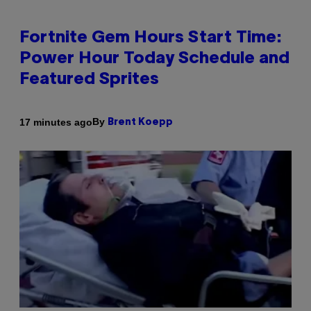
Fortnite Gem Hours Start Time:
Power Hour Today Schedule and
Featured Sprites
By
17 minutes ago
Brent Koepp