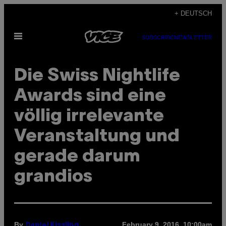
Skip
+ DEUTSCH
to
Open
content
SUBSCRIBE
NEWSLETTER
Menu
Die Swiss Nightlife
Awards sind eine
völlig irrelevante
Veranstaltung und
gerade darum
grandios
By
February 9, 2016, 10:00am
Daniel Kissling