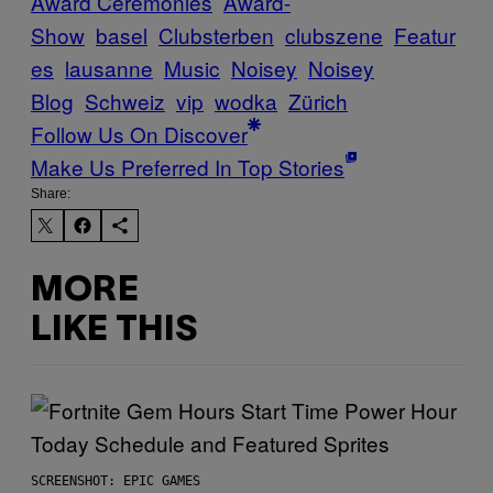
Award Ceremonies
Award-
Show
basel
Clubsterben
clubszene
Featur
es
lausanne
Music
Noisey
Noisey
Blog
Schweiz
vip
wodka
Zürich
Follow Us On Discover
Make Us Preferred In Top Stories
Share:
MORE
LIKE THIS
SCREENSHOT: EPIC GAMES