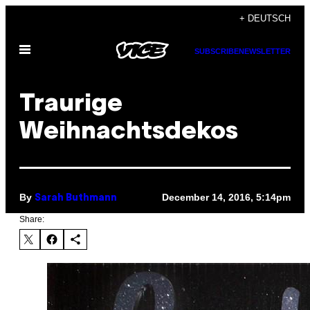
Skip
+ DEUTSCH
to
Open
content
SUBSCRIBE
NEWSLETTER
Menu
Traurige
Weihnachtsdekos
By
December 14, 2016, 5:14pm
Sarah Buthmann
Share: