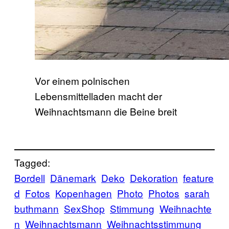
Vor einem polnischen
Lebensmittelladen macht der
Weihnachtsmann die Beine breit
Tagged:
Bordell
Dänemark
Deko
Dekoration
feature
d
Fotos
Kopenhagen
Photo
Photos
sarah
buthmann
SexShop
Stimmung
Weihnachte
n
Weihnachtsmann
Weihnachtsstimmung