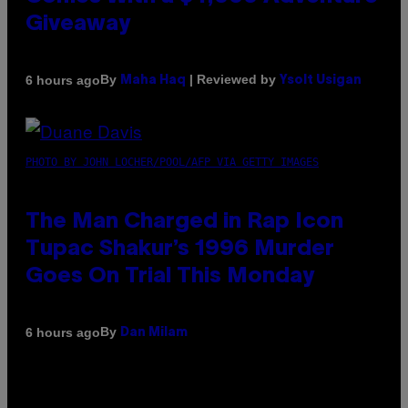
Giveaway
By
| Reviewed by
6 hours ago
Maha Haq
Ysolt Usigan
PHOTO BY JOHN LOCHER/POOL/AFP VIA GETTY IMAGES
The Man Charged in Rap Icon
Tupac Shakur’s 1996 Murder
Goes On Trial This Monday
By
6 hours ago
Dan Milam