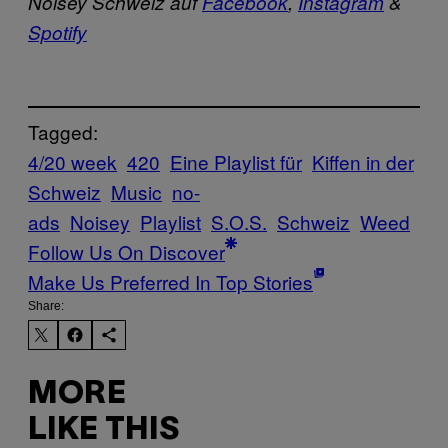
Noisey Schweiz auf
Facebook
,
Instagram
&
Spotify
Tagged:
4/20 week
420
Eine Playlist für
Kiffen in der
Schweiz
Music
no-
ads
Noisey
Playlist
S.O.S.
Schweiz
Weed
Follow Us On Discover
Make Us Preferred In Top Stories
Share:
MORE
LIKE THIS