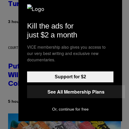
Turning 30 This Year
By
3 hours ago
Dan Milam
Kill the ads for
just $2 a month
VICE membership also gives you access to
COURTESY OF PUFFCO
our very best writing and exclusive new
documentaries.
Puffco Went Full Gamer With Its
Wild New Plasma Peak Pro
Support for $2
Colorway
See All Membership Plans
By
| Reviewed by
5 hours ago
Maha Haq
Ysolt Usigan
Or, continue for free