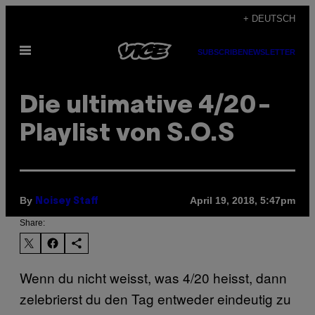
Skip
+ DEUTSCH
to
Open
content
SUBSCRIBE
NEWSLETTER
Menu
Die ultimative 4/20-
Playlist von S.O.S
By
April 19, 2018, 5:47pm
Noisey Staff
Share:
Wenn du nicht weisst, was 4/20 heisst, dann
zelebrierst du den Tag entweder eindeutig zu