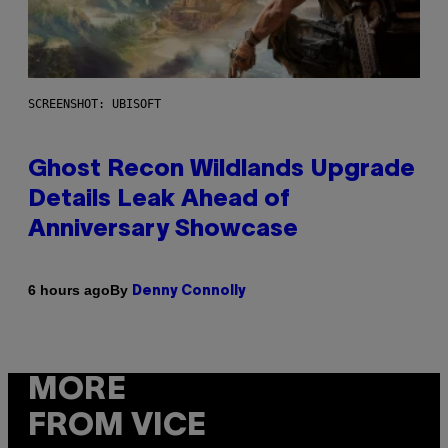
SCREENSHOT: UBISOFT
Ghost Recon Wildlands Upgrade
Details Leak Ahead of
Anniversary Showcase
By
6 hours ago
Denny Connolly
MORE
FROM VICE