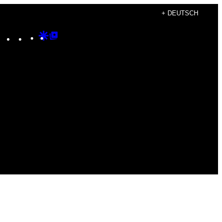
+ DEUTSCH
Instagram
TikTok
YouTube
Google
Google
Discover
Top
Posts