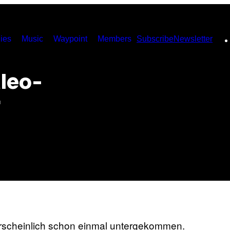
ies
Music
Waypoint
Members
Subscribe
Newsletter
aleo-
r
ahrscheinlich schon einmal untergekommen.