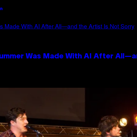
an
Summer Was Made With AI After All—an