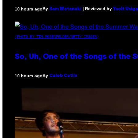
By
| Reviewed by
10 hours ago
Sam Watanuki
Ysolt Usig
(PHOTO BY TIM MOSENFELDER/GETTY IMAGES)
So, Uh, One of the Songs of the 
By
10 hours ago
Caleb Catlin