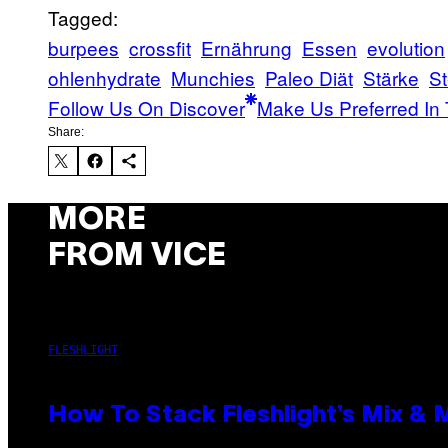
Tagged:
burpees
crossfit
Ernährung
Essen
evolution
ohlenhydrate
Munchies
Paleo Diät
Stärke
St
Follow Us On Discover
Make Us Preferred In 
Share:
MORE
FROM VICE
FLESHLIGHT
How To Stack Fleshlight’s Mix &