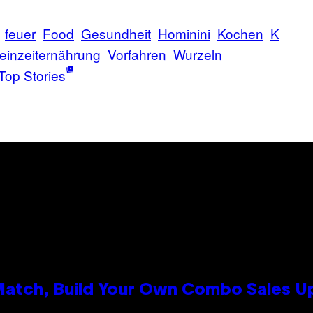
feuer
Food
Gesundheit
Hominini
Kochen
K
einzeiternährung
Vorfahren
Wurzeln
Top Stories
 Match, Build Your Own Combo Sales 