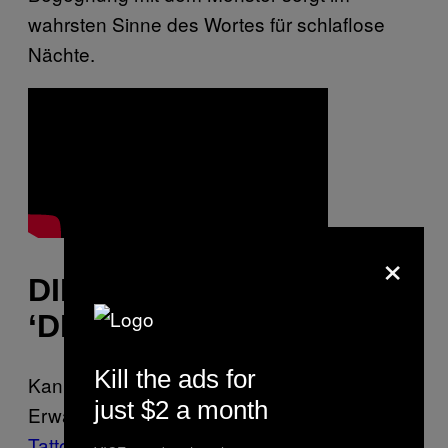
wahrsten Sinne des Wortes für schlaflose
Nächte.
×
DIE NADEL INS AUGE IN
‘DEAD SPACE 2’
Kill the ads for
Kann mir jemanden mal eben helfen, alle
just $2 a month
Erwähnungen und Bilder von
Augapfel-
Tattoos
aus dem Internet zu löschen? Ich bin