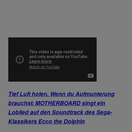
Tief Luft holen. Wenn du Aufmunterung
brauchst: MOTHERBOARD singt ein
Loblied auf den Soundtrack des Sega-
Klassikers Ecco the Dolphin