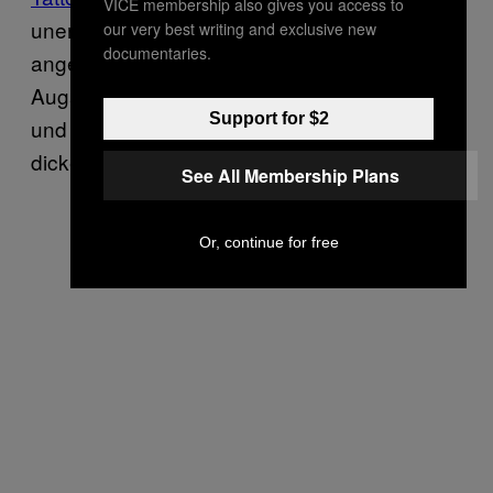
VICE membership also gives you access to
unerträglich empfindlich, was Augäpfel
our very best writing and exclusive new
documentaries.
angeht. Stell dir bloß mal vor, wie deine
Augäpfel, möglicherweise das sensibelste
Support for $2
und wichtigste Organ des Körpers, mit einer
dicken Nadel gestochen werden.
See All Membership Plans
Or, continue for free