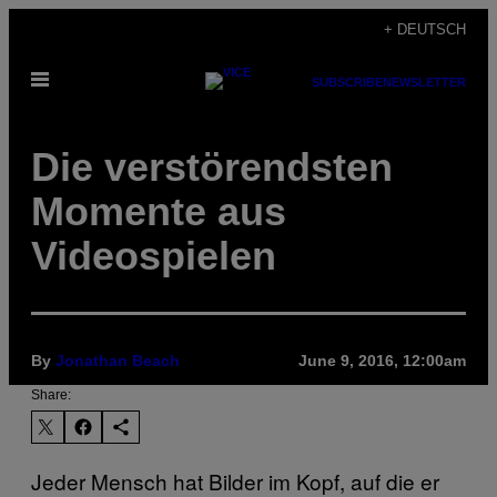
Skip
+ DEUTSCH
to
Open
content
SUBSCRIBE
NEWSLETTER
Menu
Die verstörendsten
Momente aus
Videospielen
By
Jonathan Beach
June 9, 2016, 12:00am
Share:
Jeder Mensch hat Bilder im Kopf, auf die er