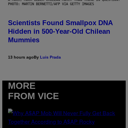
PHOTO: MARTIN BERNETTI/AFP VIA GETTY IMAGES
Scientists Found Smallpox DNA
Hidden in 500-Year-Old Chilean
Mummies
13 hours ago
By
Luis Prada
MORE
FROM VICE