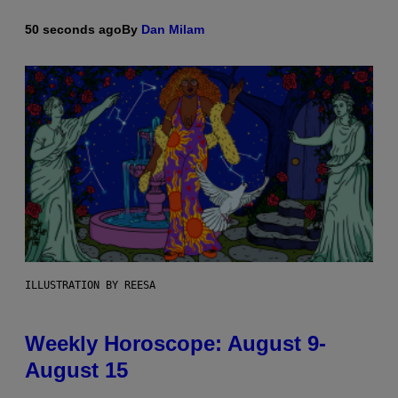
50 seconds ago
By
Dan Milam
ILLUSTRATION BY REESA
Weekly Horoscope: August 9-
August 15