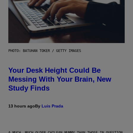
PHOTO: BATUHAN TOKER / GETTY IMAGES
Your Desk Height Could Be
Messing With Your Brain, New
Study Finds
13 hours ago
By
Luis Prada
A MUCH, MUCH OLDER CHILEAN MUMMY THAN THOSE IN QUESTION.