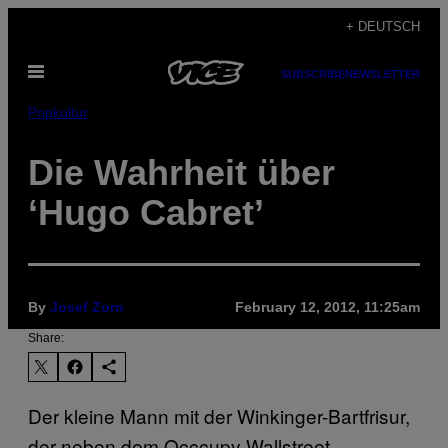
Skip
+ DEUTSCH
to
Open
content
SUBSCRIBE
NEWSLETTER
Menu
Popkultur
Die Wahrheit über
‘Hugo Cabret’
By
Josef Zorn
February 12, 2012, 11:25am
Share:
Der kleine Mann mit der Winkinger-Bartfrisur,
der neben dem Occcupy Wallstreet