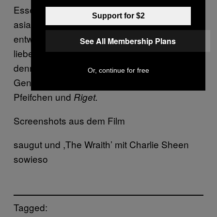
Essen ist. Bin ich zu verroht durch
Support for $2
asiatisches Kino, hat mich
Piranha 3D
entweiht für ungezwungenes und
See All Membership Plans
liebenswertes feel-good-Drama? Seht ihr sie
denn nicht, all die Fäden über den Puppen!
Or, continue for free
Genug, ich muss zurück zu meinem
Pfeifchen und
Riget.
Screenshots aus dem Film
saugut und ,The Wraith’ mit Charlie Sheen
sowieso
Tagged: