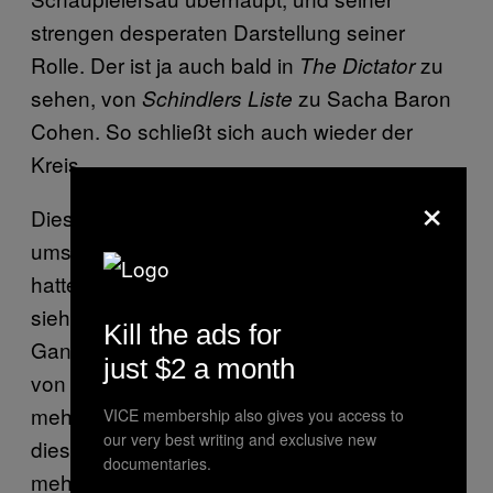
strengen desperaten Darstellung seiner
Rolle. Der ist ja auch bald in
zu
The Dictator
sehen, von
zu Sacha Baron
Schindlers Liste
Cohen. So schließt sich auch wieder der
Kreis.
×
Dieses Bild soll uns Cineasten wohl Koks
ums Arschloch reiben während es schreit: Wir
hatten so viel Spass beim Dreh! Trotzdem
sieht Scorsese da aus wie Sky Du Mont.Das
Kill the ads for
Ganze basiert noch dazu auf einem Buch
just $2 a month
von Brian Selznick? So scheint mir immer
mehr, dass diese wirklich nette Geschichte,
VICE membership also gives you access to
our very best writing and exclusive new
dieses äußerst fein geschliffene Stück Kino,
documentaries.
mehr oder weniger Misch-Faschiertes Reste-