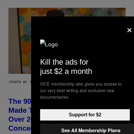
×
Kill the ads for
just $2 a month
(PHOTO BY JOHNNY NUNEZ/WIREIMAGE)
VICE membership also gives you access to
our very best writing and exclusive new
documentaries.
The 90s Hip-Hop Legend Who
Made T.I. Delay His Debut Album
Support for $2
Over 20 Years Ago: ‘I Definitely
Conceded’
See All Membership Plans