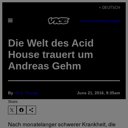
Skip
+ DEUTSCH
to
Open
content
SUBSCRIBE
NEWSLETTER
Menu
Die Welt des Acid
House trauert um
Andreas Gehm
By
VICE Thump
June 21, 2016, 9:35am
Share:
Nach monatelanger schwerer Krankheit, die