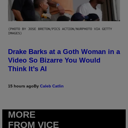
(PHOTO BY JOSE BRETON/PICS ACTION/NURPHOTO VIA GETTY
IMAGES)
Drake Barks at a Goth Woman in a
Video So Bizarre You Would
Think It’s AI
15 hours ago
By
Caleb Catlin
MORE
FROM VICE