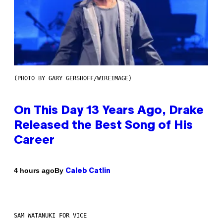
(PHOTO BY GARY GERSHOFF/WIREIMAGE)
On This Day 13 Years Ago, Drake
Released the Best Song of His
Career
By
4 hours ago
Caleb Catlin
SAM WATANUKI FOR VICE