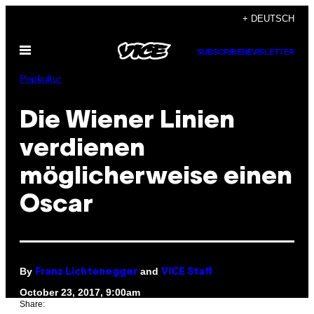
Skip
+ DEUTSCH
to
Open
content
SUBSCRIBE
NEWSLETTER
Menu
Popkultur
Die Wiener Linien
verdienen
möglicherweise einen
Oscar
By
and
Franz Lichtenegger
VICE Staff
October 23, 2017, 9:00am
Share: