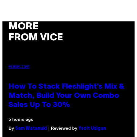
MORE
FROM VICE
FLESHLIGHT
How To Stack Fleshlight’s Mix &
Match, Build Your Own Combo
Sales Up To 30%
5 hours ago
By
| Reviewed by
Sam Watanuki
Ysolt Usigan