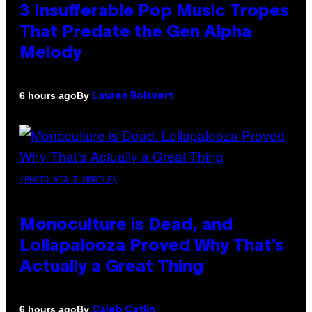
3 Insufferable Pop Music Tropes
That Predate the Gen Alpha
Melody
By
6 hours ago
Lauren Boisvert
(PHOTO VIA T-MOBILE)
Monoculture is Dead, and
Lollapalooza Proved Why That’s
Actually a Great Thing
By
6 hours ago
Caleb Catlin