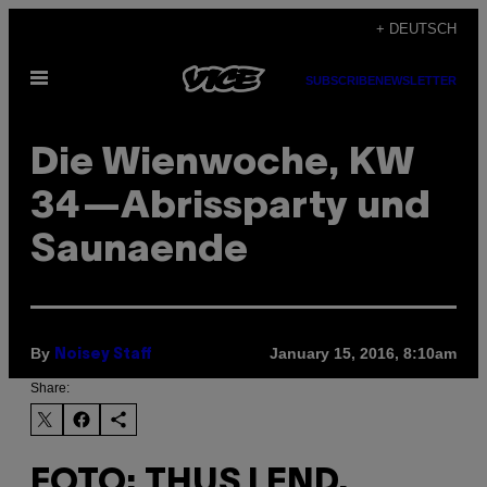
Skip
+ DEUTSCH
to
Open
content
SUBSCRIBE
NEWSLETTER
Menu
Die Wienwoche, KW
34—Abrissparty und
Saunaende
By
January 15, 2016, 8:10am
Noisey Staff
Share:
FOTO: THUS I END.