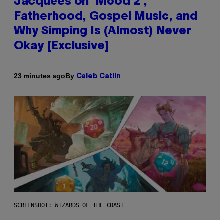
Jacquees on ‘Mood 2’,
Fatherhood, Gospel Music, and
Why Simping Is (Almost) Never
Okay [Exclusive]
By
23 minutes ago
Caleb Catlin
SCREENSHOT: WIZARDS OF THE COAST