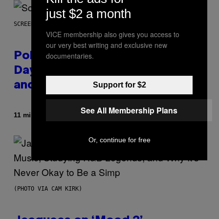
just $2 a month
SCREENSHOT: POKEMON GO
VICE membership also gives you access to
our very best writing and exclusive new
documentaries.
Pokémon GO Fire and Ice Hatch
Day Event Guide – All Bonuses
and Special Hatches
Support for $2
See All Membership Plans
By
11 minutes ago
Denny Connolly
Or, continue for free
(PHOTO VIA CAM KIRK)