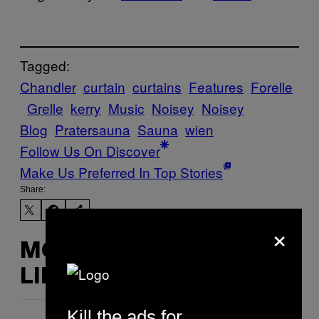
Tagged:
Chandler
curtain
curtains
Features
Forelle
Grelle
kerry
Music
Noisey
Noisey
Blog
Pratersauna
Sauna
wien
Follow Us On Discover
Make Us Preferred In Top Stories
Share:
×
MORE
LIKE THIS
Kill the ads for