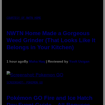
COURTESY OF NWTN HOME
NWTN Home Made a Gorgeous
Weed Grinder (That Looks Like It
Belongs in Your Kitchen)
1 hour ago
By
Maha Haq
| Reviewed by
Ysolt Usigan
SCREENSHOT: POKEMON GO
Pokémon GO Fire and Ice Hatch
Day Event Guide – All Bonuses