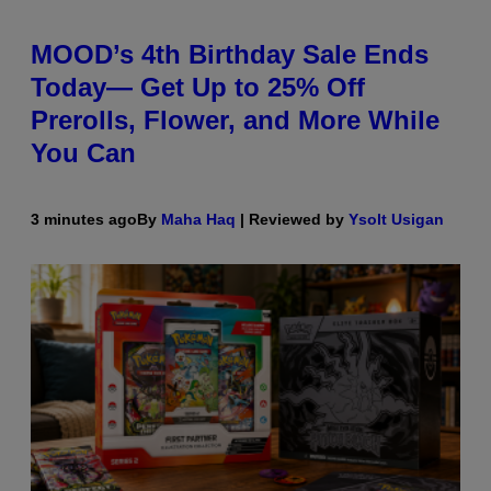
MOOD’s 4th Birthday Sale Ends
Today— Get Up to 25% Off
Prerolls, Flower, and More While
You Can
3 minutes ago
By
Maha Haq
| Reviewed by
Ysolt Usigan