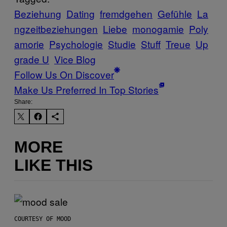
Beziehung
Dating
fremdgehen
Gefühle
La
ngzeitbeziehungen
Liebe
monogamie
Poly
amorie
Psychologie
Studie
Stuff
Treue
Up
grade U
Vice Blog
Follow Us On Discover
Make Us Preferred In Top Stories
Share:
MORE
LIKE THIS
COURTESY OF MOOD