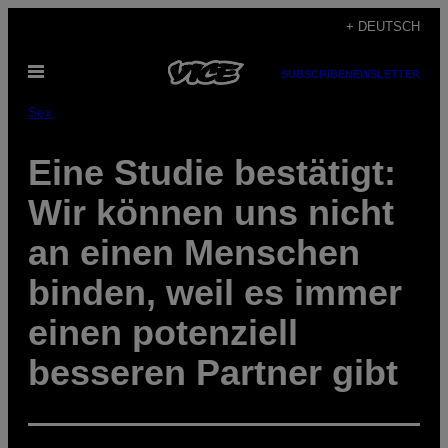
Skip
+ DEUTSCH
to
Open
content
SUBSCRIBE
NEWSLETTER
Menu
Sex
Eine Studie bestätigt:
Wir können uns nicht
an einen Menschen
binden, weil es immer
einen potenziell
besseren Partner gibt