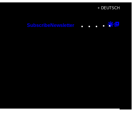
+ DEUTSCH
Instagram
TikTok
YouTube
Google
Googl
Subscribe
Newsletter
Discover
Top
Posts