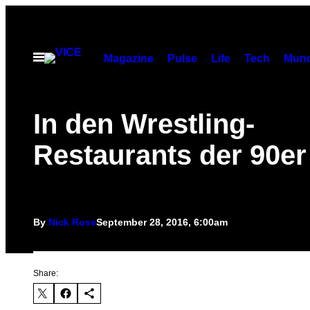
Skip
to
content
Open
Magazine
Pulse
Life
Tech
Munc
Menu
In den Wrestling-
Restaurants der 90er
By
Nick Rose
September 28, 2016, 6:00am
Share: