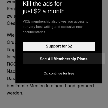
werden. Für Abhilfe sollen vertrauenswürdige
Kill the ads for
Kontakte sorgen, bei denen Nachrichten
just $2 a month
zwischengelagert werden können, bis der
VICE membership also gives you access to
Gesprächspartner wieder online ist.
our very best writing and exclusive new
documentaries.
Wie bei vielen anderen Apps wird auch eine
Gruppenchat-Funktion angeboten. News und
Support for $2
längere Beiträge können über einen
integrierten Blog veröffentlicht werden. Über
See All Membership Plans
RSS Feeds können außerdem
Nachrichteninhalte ausgetauscht werden.
Or, continue for free
Das kann nützlich sein, wenn zum Beispiel
bestimmte Medien in einem Land gesperrt
werden.