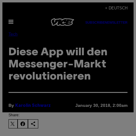
Skip
+ DEUTSCH
to
Open
content
SUBSCRIBE
NEWSLETTER
Menu
Tech
Diese App will den
Messenger-Markt
revolutionieren
By
January 30, 2018, 2:00am
Karolin Schwarz
Share: