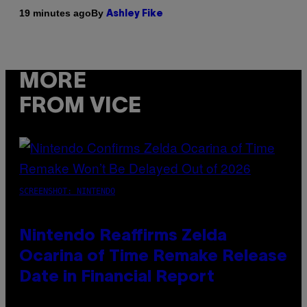
By
19 minutes ago
Ashley Fike
MORE
FROM VICE
SCREENSHOT: NINTENDO
Nintendo Reaffirms Zelda
Ocarina of Time Remake Release
Date in Financial Report