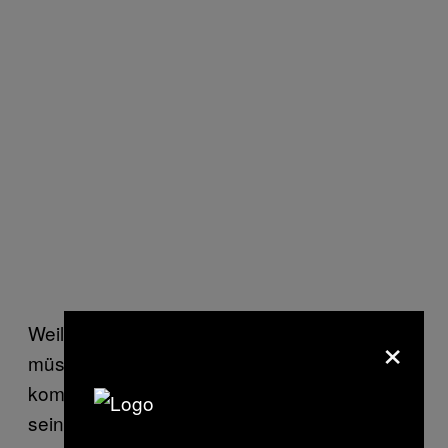
Weil Briar auf zentrale Server verzichtet,
×
müssen User, die miteinander
kommunizieren, im Prinzip ständig online
sein. Nur so können Nachrichten übermittelt