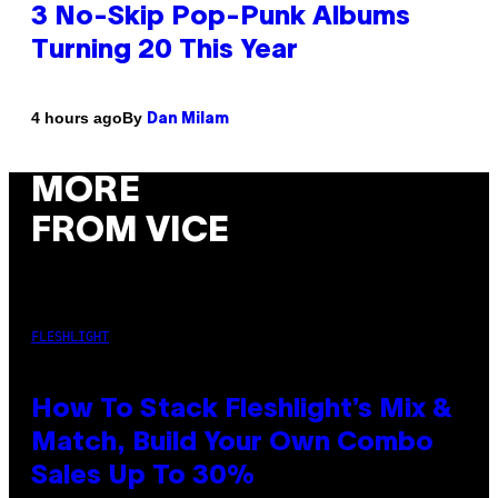
3 No-Skip Pop-Punk Albums
Turning 20 This Year
By
4 hours ago
Dan Milam
MORE
FROM VICE
FLESHLIGHT
How To Stack Fleshlight’s Mix &
Match, Build Your Own Combo
Sales Up To 30%