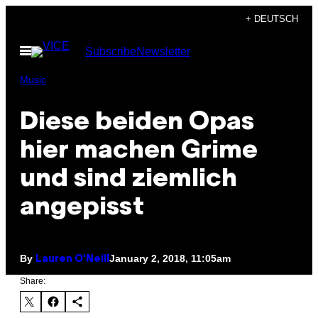
Skip
+ DEUTSCH
to
Open
Subscribe
Newsletter
content
Menu
Music
Diese beiden Opas
hier machen Grime
und sind ziemlich
angepisst
By
January 2, 2018, 11:05am
Lauren O'Neill
Share: