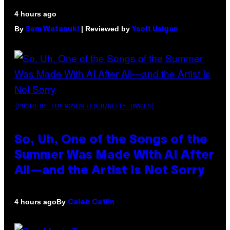
4 hours ago
By
| Reviewed by
Sam Watanuki
Ysolt Usigan
(PHOTO BY TIM MOSENFELDER/GETTY IMAGES)
So, Uh, One of the Songs of the
Summer Was Made With AI After
All—and the Artist Is Not Sorry
By
4 hours ago
Caleb Catlin