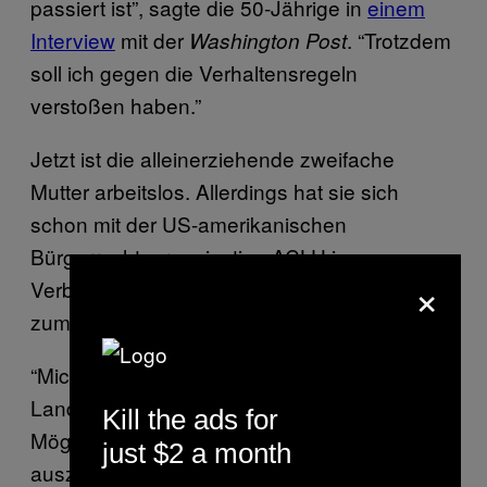
passiert ist”, sagte die 50-Jährige in
einem
Interview
mit der
. “Trotzdem
Washington Post
soll ich gegen die Verhaltensregeln
verstoßen haben.”
Jetzt ist die alleinerziehende zweifache
Mutter arbeitslos. Allerdings hat sie sich
schon mit der US-amerikanischen
Bürgerrechtsorganisation ACLU in
×
Verbindung gesetzt. Und sie bereut es nicht,
zum Anti-Trump-Meme geworden zu sein.
“Mich machen die Entwicklungen in unserem
Land richtig wütend. Ich habe einfach die
Kill the ads for
Möglichkeit ergriffen, meine Meinung
just $2 a month
auszudrücken”, sagte Briskman gegenüber