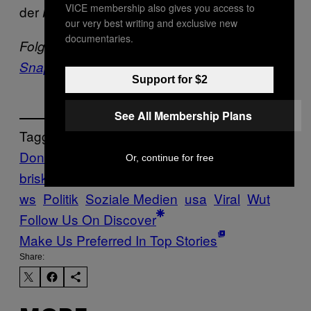
VICE membership also gives you access to
der
. “Und ich würde es wieder tun!”
HuffPost
our very best writing and exclusive new
documentaries.
Folge VICE auf
Facebook
,
Instagram
und
Snapchat
.
Support for $2
See All Membership Plans
Tagged:
Donald Trump
Geste
golf
Internet
juli
Or, continue for free
briskman
kündigung
meme
Mittelfinger
Ne
ws
Politik
Soziale Medien
usa
Viral
Wut
Follow Us On Discover
Make Us Preferred In Top Stories
Share: