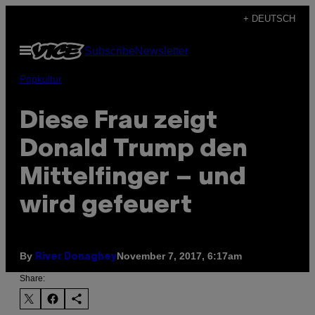
Skip
+ DEUTSCH
to
Open
Subscribe
Newsletter
content
Menu
Popkultur
Diese Frau zeigt
Donald Trump den
Mittelfinger – und
wird gefeuert
By
November 7, 2017, 6:17am
River Donaghey
Share: