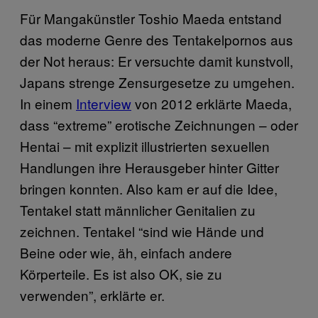
Für Mangakünstler Toshio Maeda entstand
das moderne Genre des Tentakelpornos aus
der Not heraus: Er versuchte damit kunstvoll,
Japans strenge Zensurgesetze zu umgehen.
In einem
Interview
von 2012 erklärte Maeda,
dass “extreme” erotische Zeichnungen – oder
Hentai – mit explizit illustrierten sexuellen
Handlungen ihre Herausgeber hinter Gitter
bringen konnten. Also kam er auf die Idee,
Tentakel statt männlicher Genitalien zu
zeichnen. Tentakel “sind wie Hände und
Beine oder wie, äh, einfach andere
Körperteile. Es ist also OK, sie zu
verwenden”, erklärte er.