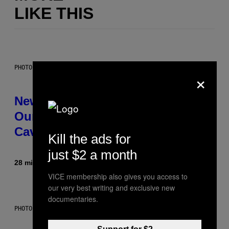
LIKE THIS
PHOTO: CSA-PRINTSTOCK / GETTY IMAGES
×
New Study Reveals We Still Pick
Our Friends the Same Way
Cavemen Did
Kill the ads for
just $2 a month
28 minutes ago
By
Luis Prada
VICE membership also gives you access to
our very best writing and exclusive new
documentaries.
PHOTO: PIXELSEFFECT / GETTY IMAGES