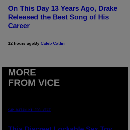
On This Day 13 Years Ago, Drake
Released the Best Song of His
Career
12 hours ago
By
Caleb Catlin
MORE
FROM VICE
SAM WATANUKI FOR VICE
This Discreet Lockable Sex Toy