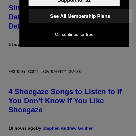
Support for $2
Singles Are Ditching Expensive
See All Membership Plans
Dates for ‘Infladating,’ and a
Dating Expert Has Thoughts
Or, continue for free
1 hour ago
By
Sammi Caramela
PHOTO BY SCOTT LEGATO/GETTY IMAGES
4 Shoegaze Songs to Listen to if
You Don’t Know if You Like
Shoegaze
10 hours ago
By
Stephen Andrew Galiher