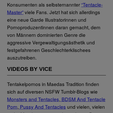
Konsumenten als selbsternannter
“Tentacle-
Master”
viele Fans. Jetzt hat sich allerdings
eine neue Garde Illustratorinnen und
Pornoproduzentinnen daran gemacht, dem
von Männern dominierten Genre die
aggressive Vergewaltigungsästhetik und
festgefahrenen Geschlechterklischees
auszutreiben.
VIDEOS BY VICE
Tentakelpornos in Maedas Tradition finden
sich auf diversen NSFW Tumblr-Blogs wie
Monsters and Tentacles
,
BDSM And Tentacle
Porn
,
Pussy And Tentacles
und vielen, vielen