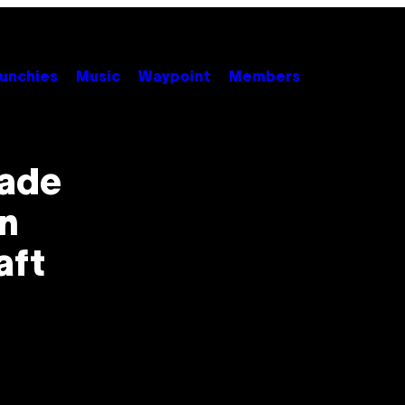
unchies
Music
Waypoint
Members
rade
in
aft