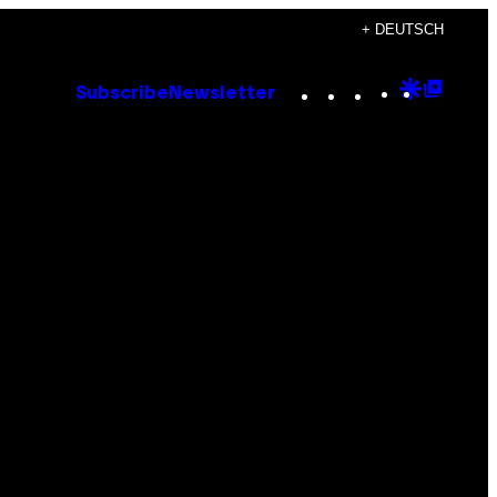
+ DEUTSCH
Instagram
TikTok
YouTube
Google
Goog
Subscribe
Newsletter
Discove
Top
Posts