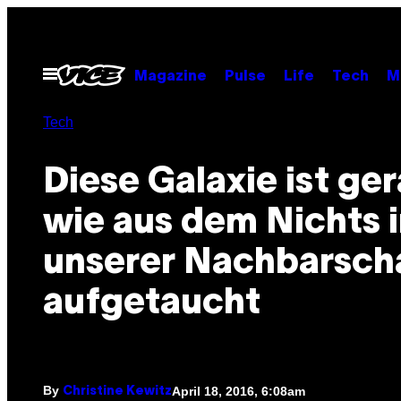
Skip
to
content
Open
Magazine
Pulse
Life
Tech
M
Menu
Tech
Diese Galaxie ist ge
wie aus dem Nichts 
unserer Nachbarsch
aufgetaucht
By
April 18, 2016, 6:08am
Christine Kewitz