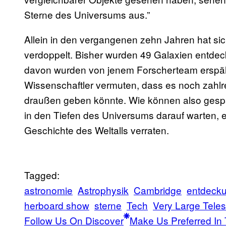
Sterne des Universums aus.”
Allein in den vergangenen zehn Jahren hat sic
verdoppelt. Bisher wurden 49 Galaxien entdec
davon wurden von jenem Forscherteam erspäht
Wissenschaftler vermuten, dass es noch zahlr
draußen geben könnte. Wie können also gesp
in den Tiefen des Universums darauf warten,
Geschichte des Weltalls verraten.
Tagged:
astronomie
Astrophysik
Cambridge
entdeck
herboard show
sterne
Tech
Very Large Tele
Follow Us On Discover
Make Us Preferred In 