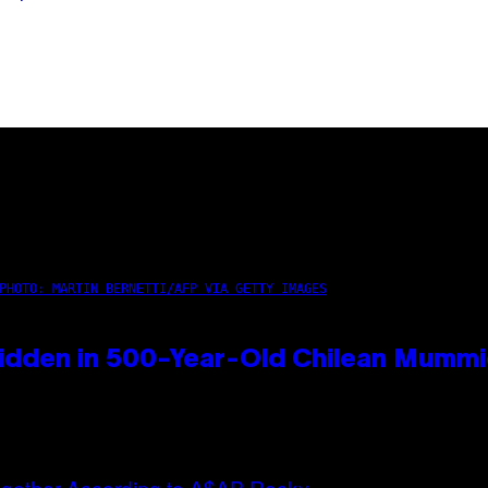
PHOTO: MARTIN BERNETTI/AFP VIA GETTY IMAGES
idden in 500-Year-Old Chilean Mumm