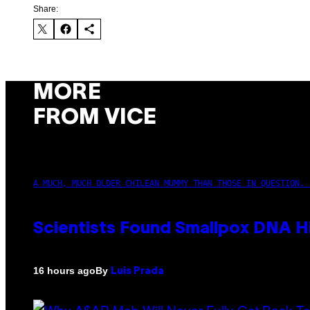
Share:
MORE
FROM VICE
A MUCH, MUCH OLDER CHILEAN MUMMY THAN THOSE IN QUESTION. 
Scientists Found Smallpox DNA H
By
16 hours ago
Luis Prada