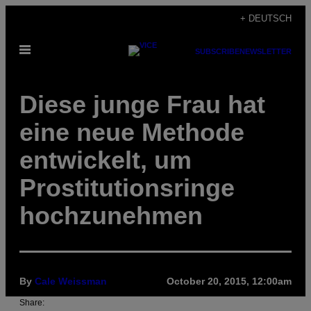
Skip
+ DEUTSCH
to
Open
content
SUBSCRIBE
NEWSLETTER
Menu
Diese junge Frau hat
eine neue Methode
entwickelt, um
Prostitutionsringe
hochzunehmen
By
Cale Weissman
October 20, 2015, 12:00am
Share: