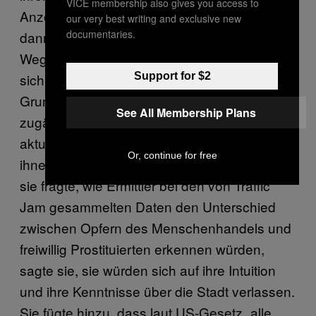
VICE membership also gives you access to
Anzeige eine neue Telefonnummer hatte,
our very best writing and exclusive new
documentaries.
dann hatte der Zuhälter vermutlich ein neues
Wegwerftelefon gekauft; Traffic Jam merkte
Support for $2
sich diese Information automatisch. Der
Grundgedanke ist es, die bereits
See All Membership Plans
zugänglichen Daten zu nutzen, um immer
aktuelle Informationen zu den Tätern und den
Or, continue for free
ihnen zuordenbaren Opfern zu haben. Als ich
sie fragte, wie Ermittler bei den von Traffic
Jam gesammelten Daten den Unterschied
zwischen Opfern des Menschenhandels und
freiwillig Prostituierten erkennen würden,
sagte sie, sie würden sich auf ihre Intuition
und ihre Kenntnisse über die Stadt verlassen.
Sie fügte hinzu, dass laut US-Gesetz „alle