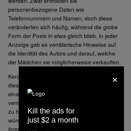
werden: Zwar enthielten sie
personenbezogene Daten wie
Telefonnummern und Namen, doch diese
veränderten sich häufig, während die grobe
Form der Posts in etwa gleich blieb. In jeder
Anzeige gab es verräterische Hinweise auf
die Identität des Autors und darauf, welche
der Mädchen sie möglicherweise verkauften.
×
Kennedy wollte Software entwickeln, die all
diese Daten analysierte und ähnliche Posts
einander zuordnete. Dadurch würde es
vermutlich einfacher werden, ein Auge darauf
Kill the ads for
zu haben, welcher Zuhälter was tat, und es
just $2 a month
würden dadurch aktuelle Informationen zu
ihren Aufenthaltsorten vorliegen. Wenn eine