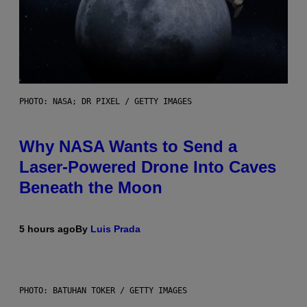
PHOTO: NASA; DR PIXEL / GETTY IMAGES
Why NASA Wants to Send a
Laser-Powered Drone Into Caves
Beneath the Moon
5 hours ago
By
Luis Prada
PHOTO: BATUHAN TOKER / GETTY IMAGES