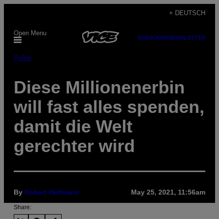
Skip
+ DEUTSCH
to
Open Menu
content
SUBSCRIBE
NEWSLETTER
Politik
Diese Millionenerbin
will fast alles spenden,
damit die Welt
gerechter wird
By
Robert Hofmann
May 25, 2021, 11:56am
Share: