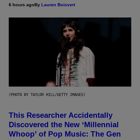
6 hours ago
By
Lauren Boisvert
(PHOTO BY TAYLOR HILL/GETTY IMAGES)
This Researcher Accidentally
Discovered the New ‘Millennial
Whoop’ of Pop Music: The Gen