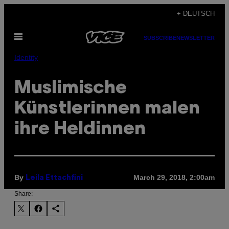
Skip
+ DEUTSCH
to
Open
content
SUBSCRIBE
NEWSLETTER
Menu
Identity
Muslimische
Künstlerinnen malen
ihre Heldinnen
By
March 29, 2018, 2:00am
Leila Ettachfini
Share: