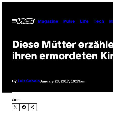
Skip
to
content
Open
Magazine
Pulse
Life
Tech
M
Menu
Diese Mütter erzähl
ihren ermordeten Ki
By
January 23, 2017, 10:19am
Luis Cobelo
Share: