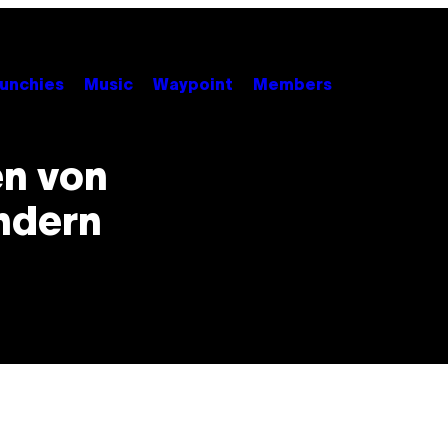
unchies
Music
Waypoint
Members
en von
ndern