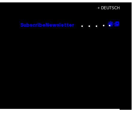
+ DEUTSCH
Instagram
TikTok
YouTube
Google
Goog
Subscribe
Newsletter
Discove
Top
Posts