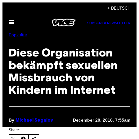
Skip
+ DEUTSCH
to
Open
content
SUBSCRIBE
NEWSLETTER
Menu
Popkultur
Diese Organisation
bekämpft sexuellen
Missbrauch von
Kindern im Internet
By
December 20, 2018, 7:55am
Michael Segalov
Share: