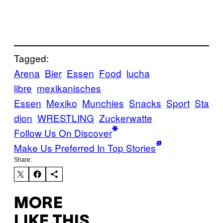
Tagged:
Arena
Bier
Essen
Food
lucha
libre
mexikanisches
Essen
Mexiko
Munchies
Snacks
Sport
Sta
dion
WRESTLING
Zuckerwatte
Follow Us On Discover
Make Us Preferred In Top Stories
Share:
MORE
LIKE THIS