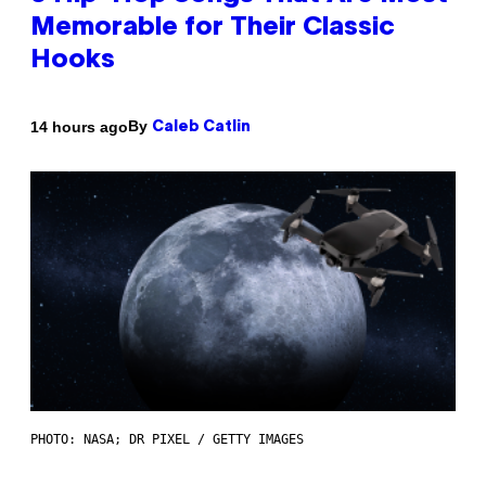
Memorable for Their Classic
Hooks
By
14 hours ago
Caleb Catlin
PHOTO: NASA; DR PIXEL / GETTY IMAGES