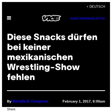
Skip
+ DEUTSCH
to
Open
content
SUBSCRIBE
NEWSLETTER
Menu
Diese Snacks dürfen
bei keiner
mexikanischen
Wrestling-Show
fehlen
By
February 1, 2017, 6:00am
Natalie B. Compton
Share: