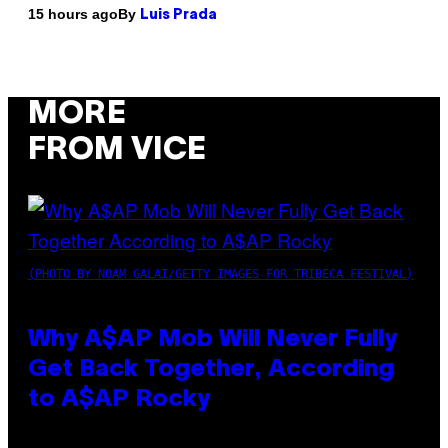
By
15 hours ago
Luis Prada
MORE
FROM VICE
(PHOTO BY NOAM GALAI/GETTY IMAGES FOR TRIBECA FESTIVAL)
Why A$AP Mob Will Never Fully
Get Back Together, According
to A$AP Rocky