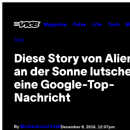
Skip
to
content
Open
Magazine
Pulse
Life
Tech
M
Menu
Tech
Diese Story von Alie
an der Sonne lutsche
eine Google-Top-
Nachricht
By
December 8, 2016, 12:07pm
Motherboard Staff