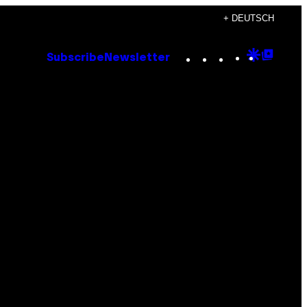
+ DEUTSCH
Instagram
TikTok
YouTube
Google
Goog
Subscribe
Newsletter
Discove
Top
Posts