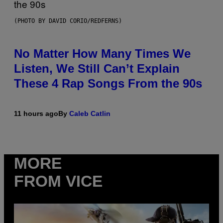
(PHOTO BY DAVID CORIO/REDFERNS)
No Matter How Many Times We
Listen, We Still Can’t Explain
These 4 Rap Songs From the 90s
11 hours ago
By
Caleb Catlin
MORE
FROM VICE