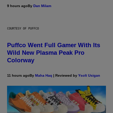
9 hours ago
By
Dan Milam
COURTESY OF PUFFCO
Puffco Went Full Gamer With Its
Wild New Plasma Peak Pro
Colorway
11 hours ago
By
Maha Haq
| Reviewed by
Ysolt Usigan