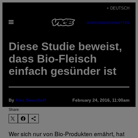
Skip
+ DEUTSCH
to
Open
content
SUBSCRIBE
NEWSLETTER
Menu
Diese Studie beweist,
dass Bio-Fleisch
einfach gesünder ist
By
Alex Swerdloff
February 24, 2016, 11:00am
Share:
Wer sich nur von Bio-Produkten ernährt, hat