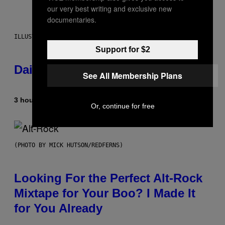
our very best writing and exclusive new
documentaries.
ILLUSTRATION BY REESA.
Support for $2
Daily Horoscope: August 6, 2026
See All Membership Plans
3 hours ago
By
Ashley Fike
Or, continue for free
(PHOTO BY MICK HUTSON/REDFERNS)
Looking For the Perfect Alt-Rock
Mixtape for Your Boo? I Made It
for You Already