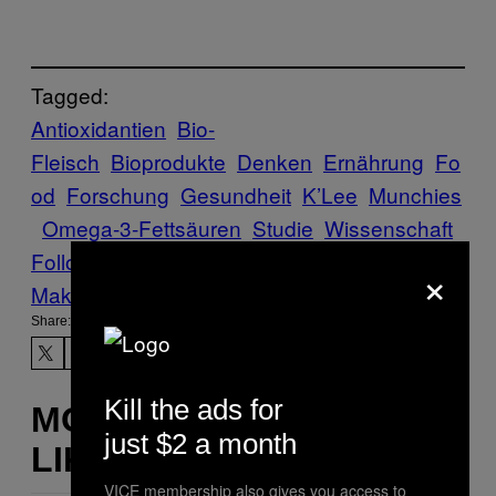
Tagged:
Antioxidantien
Bio-
Fleisch
Bioprodukte
Denken
Ernährung
Fo
od
Forschung
Gesundheit
K’Lee
Munchies
Omega-3-Fettsäuren
Studie
Wissenschaft
Follow Us On Discover
×
Make Us Preferred In Top Stories
Share:
Kill the ads for
MORE
just $2 a month
LIKE THIS
VICE membership also gives you access to