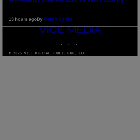
All—and the Artist Is Not Sorry
By
13 hours ago
Caleb Catlin
VICE
MEDIA
INSTAGRAM
TIKTOK
YOUTUBE
© 2026 VICE DIGITAL PUBLISHING, LLC