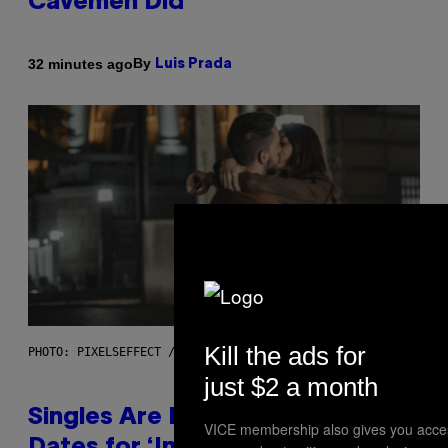
Cavemen Did
By
32 minutes ago
Luis Prada
Kill the ads for
PHOTO: PIXELSEFFECT / GETTY IMAGES
just $2 a month
Singles Are Ditching Expensive
VICE membership also gives you acce