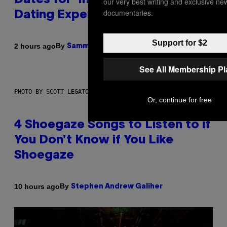
Dates for ‘Infladating,’ and a
our very best writing and exclusive ne
documentaries.
Dating Expert Has Thoughts
Support for $2
By
2 hours ago
Sammi Caramela
See All Membership P
PHOTO BY SCOTT LEGATO/GETTY IMAGES
Or, continue for free
4 Shoegaze Songs to Listen to if
You Don’t Know if You Like
Shoegaze
By
10 hours ago
Stephen Andrew Galiher