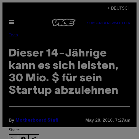
Skip
+ DEUTSCH
to
Open
content
SUBSCRIBE
NEWSLETTER
Menu
Tech
Dieser 14-Jährige
kann es sich leisten,
30 Mio. $ für sein
Startup abzulehnen
By
May 20, 2016, 7:27am
Motherboard Staff
Share: