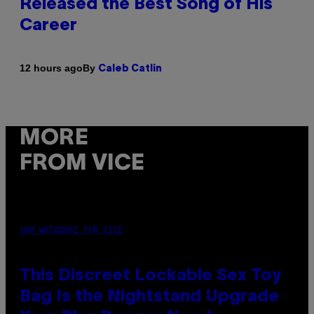
Released the Best Song of His
Career
By
12 hours ago
Caleb Catlin
MORE
FROM VICE
SAM WATANUKI FOR VICE
This Discreet Lockable Sex Toy
Bag Is the Nightstand Upgrade