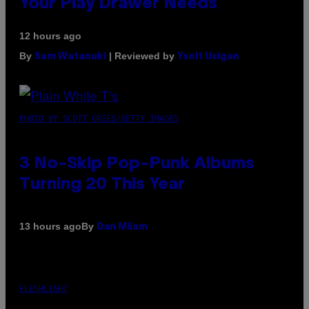
Your Play Drawer Needs
12 hours ago
By
| Reviewed by
Sam Watanuki
Ysolt Usigan
PHOTO BY SCOTT GRIES/GETTY IMAGES
3 No-Skip Pop-Punk Albums
Turning 20 This Year
By
13 hours ago
Dan Milam
FLESHLIGHT