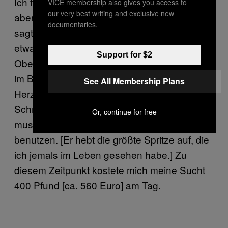
Ich fing an, diese kleine Nadel zu nehmen,
VICE membership also gives you access to
our very best writing and exclusive new
aber mir gingen die Venen aus, und der Arzt
documentaries.
sagte: „Die einzige Stelle, in die Sie sich noch
etwas injizieren können, ist die
Support for $2
Oberschenkelvene.” Diese Vene verläuft tief
im Bein, durch den Schritt und dann zum
See All Membership Plans
Herzen. Der beste Zugang ist durch den
Schritt, aber die Nadel war zu klein, also
Or, continue for free
musste ich anfangen, eine von denen hier zu
benutzen. [Er hebt die größte Spritze auf, die
ich jemals im Leben gesehen habe.] Zu
diesem Zeitpunkt kostete mich meine Sucht
400 Pfund [ca. 560 Euro] am Tag.