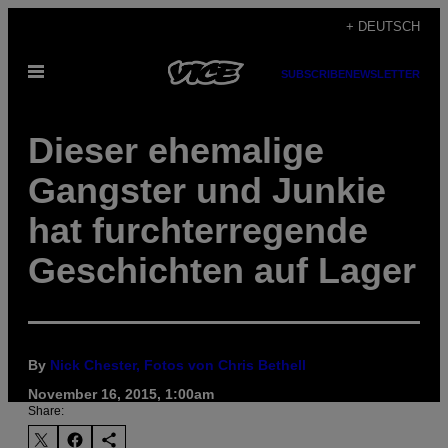
Skip
+ DEUTSCH
to
Open
content
SUBSCRIBE
NEWSLETTER
Menu
Dieser ehemalige
Gangster und Junkie
hat furchterregende
Geschichten auf Lager
By
Nick Chester, Fotos von Chris Bethell
November 16, 2015, 1:00am
Share: