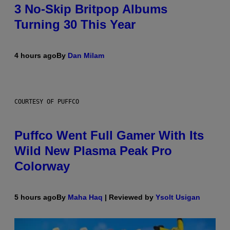
3 No-Skip Britpop Albums
Turning 30 This Year
4 hours ago
By
Dan Milam
COURTESY OF PUFFCO
Puffco Went Full Gamer With Its
Wild New Plasma Peak Pro
Colorway
5 hours ago
By
Maha Haq
| Reviewed by
Ysolt Usigan