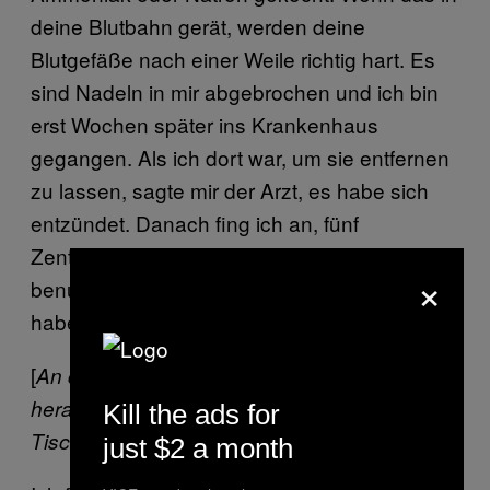
deine Blutbahn gerät, werden deine
Blutgefäße nach einer Weile richtig hart. Es
sind Nadeln in mir abgebrochen und ich bin
erst Wochen später ins Krankenhaus
gegangen. Als ich dort war, um sie entfernen
zu lassen, sagte mir der Arzt, es habe sich
entzündet. Danach fing ich an, fünf
Zentimeter lange Injektionsspritzen zu
×
benutzen. Warte, ich zeig dir die Nadeln. Ich
habe sie dabei.
[
An dieser Stelle holte Paul einige Spritzen
heraus und klatschte sie auf den Starbucks-
Kill the ads for
]
Tisch.
just $2 a month