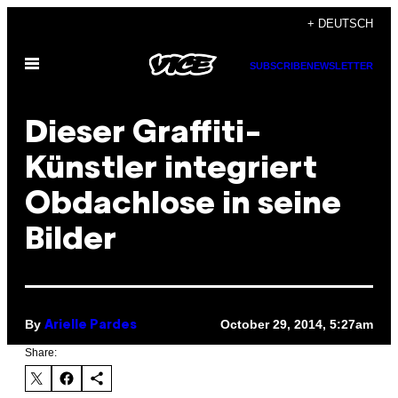
Skip
+ DEUTSCH
to
Open
content
SUBSCRIBE
NEWSLETTER
Menu
Dieser Graffiti-
Künstler integriert
Obdachlose in seine
Bilder
By
October 29, 2014, 5:27am
Arielle Pardes
Share: