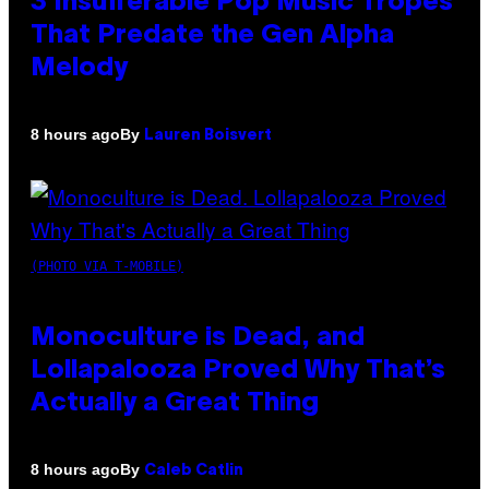
3 Insufferable Pop Music Tropes
That Predate the Gen Alpha
Melody
By
8 hours ago
Lauren Boisvert
(PHOTO VIA T-MOBILE)
Monoculture is Dead, and
Lollapalooza Proved Why That’s
Actually a Great Thing
By
8 hours ago
Caleb Catlin