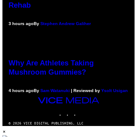
Rehab
3 hours ago
By
Stephen Andrew Galiher
Why Are Athletes Taking
Mushroom Gummies?
4 hours ago
By
Sam Watanuki
| Reviewed by
Ysolt Usigan
VICE
MEDIA
INSTAGRAM
TIKTOK
YOUTUBE
© 2026 VICE DIGITAL PUBLISHING, LLC
×