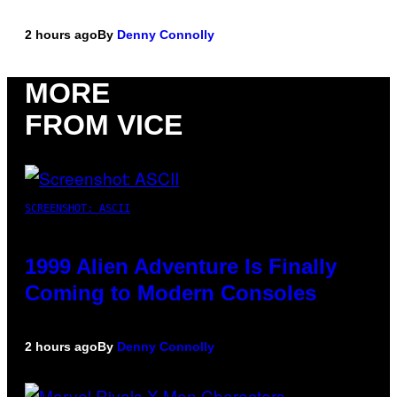
2 hours ago
By
Denny Connolly
MORE
FROM VICE
SCREENSHOT: ASCII
1999 Alien Adventure Is Finally
Coming to Modern Consoles
2 hours ago
By
Denny Connolly