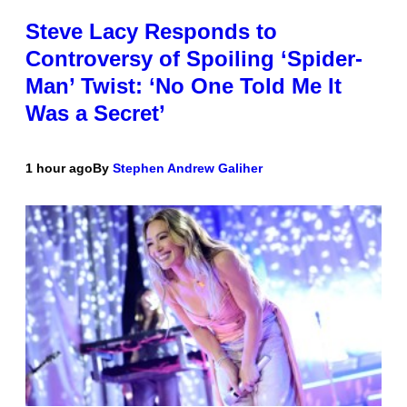
Steve Lacy Responds to
Controversy of Spoiling ‘Spider-
Man’ Twist: ‘No One Told Me It
Was a Secret’
1 hour ago
By
Stephen Andrew Galiher