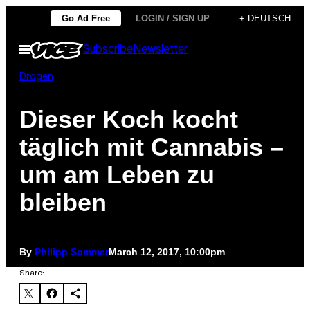
Skip
Go Ad Free
LOGIN / SIGN UP
+ DEUTSCH
to
Open
Subscribe
Newsletter
content
Menu
Drogen
Dieser Koch kocht
täglich mit Cannabis –
um am Leben zu
bleiben
By
Philipp Sommer
March 12, 2017, 10:00pm
Share: