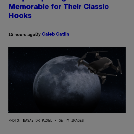
Memorable for Their Classic
Hooks
By
15 hours ago
Caleb Catlin
PHOTO: NASA; DR PIXEL / GETTY IMAGES