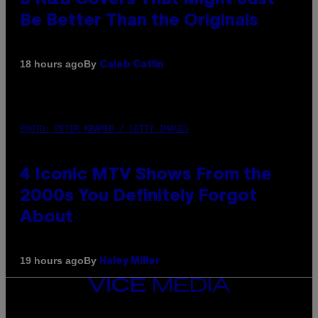
Be Better Than the Originals
By
18 hours ago
Caleb Catlin
PHOTO: PETER KRAMER / GETTY IMAGES
4 Iconic MTV Shows From the
2000s You Definitely Forgot
About
By
19 hours ago
Haley Miller
VICE
MEDIA
INSTAGRAM
TIKTOK
YOUTUBE