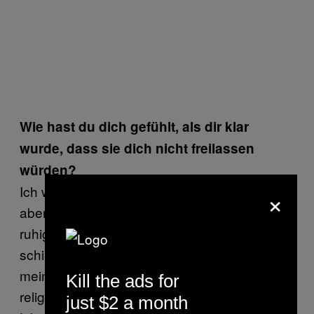
Wie hast du dich gefühlt, als dir klar
wurde, dass sie dich nicht freilassen
würden?
Ich war wütend. Ich wäre gern ausgeflippt,
×
aber ich wusste, dass es das Beste wäre,
ruhig zu bleiben. Ich komme aus einer
schiitischen Familie. Es ist nicht wichtig für
meine Identität; ich bin nicht besonders
Kill the ads for
religiös. Aber Familie und Herkunft sind im
just $2 a month