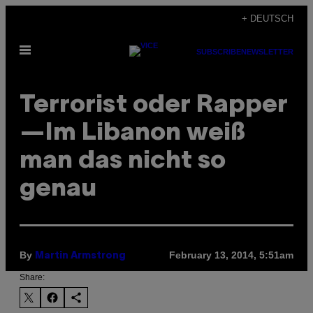
Skip
+ DEUTSCH
to
Open
content
SUBSCRIBE
NEWSLETTER
Menu
Terrorist oder Rapper
—Im Libanon weiß
man das nicht so
genau
By
February 13, 2014, 5:51am
Martin Armstrong
Share: