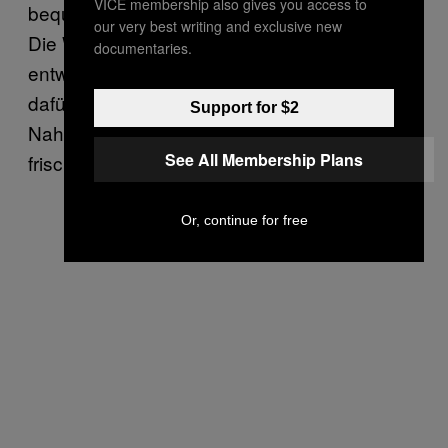
VICE membership also gives you access to
bequemste Essen ist halt richtig ungesund.
our very best writing and exclusive new
Die Wissenschaft könnte gesundes Essen
documentaries.
entwickeln, das billig und bequem wäre, aber
dafür müssten wir erst bestimmte
Support for $2
Nahrungsmittel aufgeben. So was wie
See All Membership Plans
frisches Obst und Gemüse.
Or, continue for free