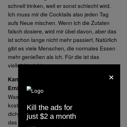
schnell trinken, weil er sonst schlecht wird.
Ich muss mir die Cocktails also jeden Tag
aufs Neue mischen. Wenn ich die Zutaten
falsch dosiere, wird mir übel davon, aber das
ist schon lange nicht mehr passiert. Natürlich
gibt es viele Menschen, die normales Essen
mehr genießen als ich. Für die ist das
vielleicht nichts.
×
Kann Soylent unsere
Ernährungsgewohnheiten verändern?
Was wir essen, hat viel damit zu tun, was es
kostest und ob es schnell geht. Du kannst
Kill the ads for
dich gesund ernähren, aber in Amerika ist
just $2 a month
das nicht so leicht—das billigste und