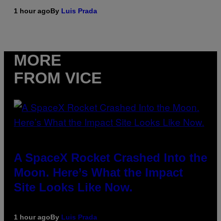
1 hour ago
By
Luis Prada
MORE
FROM VICE
A SpaceX Rocket Crashed Into the
Moon. Here’s What the Impact
Site Looks Like Now.
1 hour ago
By
Luis Prada