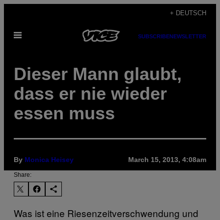
Skip
+ DEUTSCH
to
Open
content
SUBSCRIBE
NEWSLETTER
Menu
Dieser Mann glaubt,
dass er nie wieder
essen muss
By
Monica Heisey
March 15, 2013, 4:08am
Share:
Was ist eine Riesenzeitverschwendung und