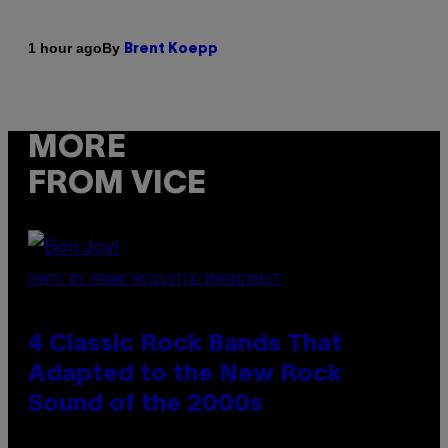
By
1 hour ago
Brent Koepp
MORE
FROM VICE
PHOTO BY FRANK MICELOTTA/IMAGEDIRECT
4 Classic Rock Bands That
Adapted to the New Rock
Sound of the 2000s