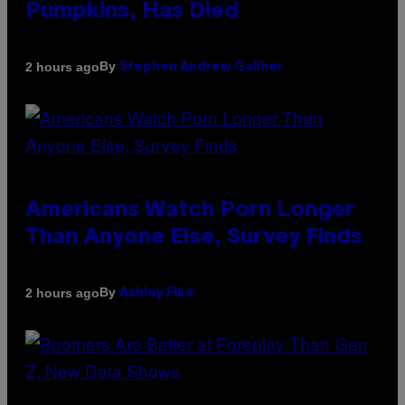
Pumpkins, Has Died
By
2 hours ago
Stephen Andrew Galiher
Americans Watch Porn Longer
Than Anyone Else, Survey Finds
By
2 hours ago
Ashley Fike