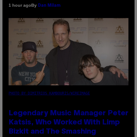
By
1 hour ago
Dan Milam
PHOTO BY DIMITRIOS KAMBOURIS/WIREIMAGE
Legendary Music Manager Peter
Katsis, Who Worked With Limp
Bizkit and The Smashing