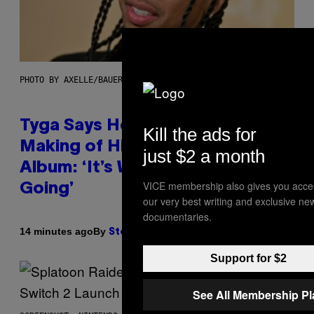
PHOTO BY AXELLE/BAUER-GRIFFIN/FILMMAGIC
Tyga Says He Used AI in the
Kill the ads for
Making of His New ‘$tarface’
just $2 a month
Album: ‘It’s Where Technology Is
VICE membership also gives you acce
Going’
our very best writing and exclusive ne
documentaries.
By
14 minutes ago
Stephen Andrew Galiher
Support for $2
See All Membership P