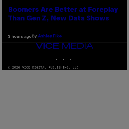
Boomers Are Better at Foreplay
Than Gen Z, New Data Shows
By
3 hours ago
Ashley Fike
VICE
MEDIA
INSTAGRAM
TIKTOK
YOUTUBE
© 2026 VICE DIGITAL PUBLISHING, LLC