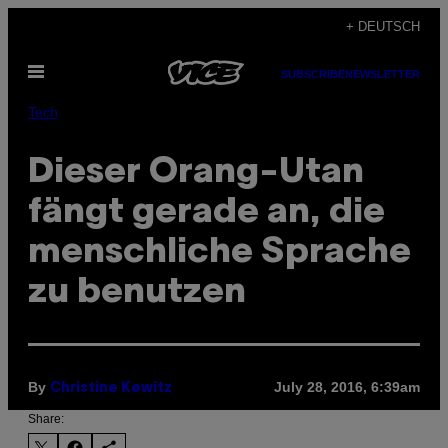
Skip
+ DEUTSCH
to
Open
content
SUBSCRIBE
NEWSLETTER
Menu
Tech
Dieser Orang-Utan
fängt gerade an, die
menschliche Sprache
zu benutzen
By
July 28, 2016, 6:39am
Christine Kewitz
Share: