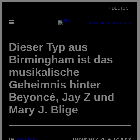
Skip
+ DEUTSCH
to
Open
content
SUBSCRIBE
NEWSLETTER
Menu
Dieser Typ aus
Birmingham ist das
musikalische
Geheimnis hinter
Beyoncé, Jay Z und
Mary J. Blige
By
Joe Zadeh
December 2, 2014, 12:30pm