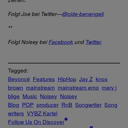
Folgt Joe bei Twitter—
@cide-benengeli
**
Folgt Noisey bei
Facebook
und
Twitter
.
Tagged:
Beyoncé
Features
HipHop
Jay Z
knox
brown
mainstream
mainstream emo
mary j
blige
Music
Noisey
Noisey
Blog
POP
producer
RnB
Songwriter
Song
writers
VYBZ Kartel
Follow Us On Discover