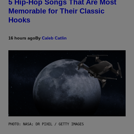
5 Hip-Hop Songs That Are Most
Memorable for Their Classic
Hooks
16 hours ago
By
Caleb Catlin
PHOTO: NASA; DR PIXEL / GETTY IMAGES