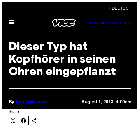
Skip
+ DEUTSCH
to
Open
content
SUBSCRIBE
NEWSLETTER
Menu
Dieser Typ hat
Kopfhörer in seinen
Ohren eingepflanzt
By
August 1, 2013, 4:00am
Dan Wilkinson
Share: