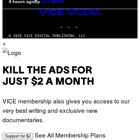
By
4 hours ago
Dan Milam
VICE
MEDIA
INSTAGRAM
TIKTOK
YOUTUBE
© 2026 VICE DIGITAL PUBLISHING, LLC
×
KILL THE ADS FOR
JUST $2 A MONTH
VICE membership also gives you access to our
very best writing and exclusive new
documentaries.
See All Membership Plans
Support for $2