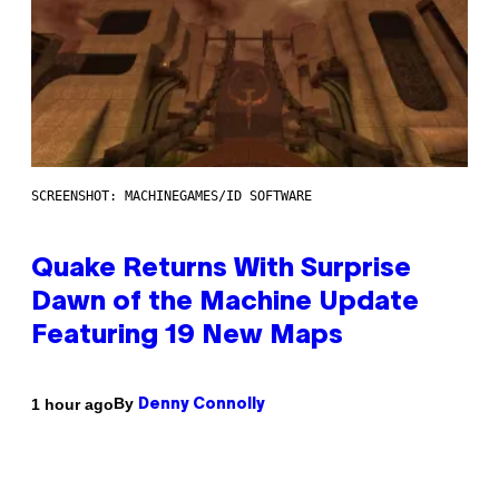
SCREENSHOT: MACHINEGAMES/ID SOFTWARE
Quake Returns With Surprise
Dawn of the Machine Update
Featuring 19 New Maps
By
1 hour ago
Denny Connolly