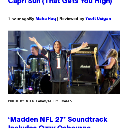
Capri Sun (That Gets You High)
By
| Reviewed by
1 hour ago
Maha Haq
Ysolt Usigan
PHOTO BY NICK LAHAM/GETTY IMAGES
‘Madden NFL 27’ Soundtrack