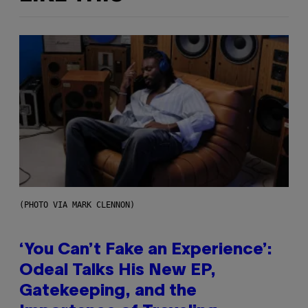
(PHOTO VIA MARK CLENNON)
‘You Can’t Fake an Experience’:
Odeal Talks His New EP,
Gatekeeping, and the