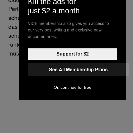
Kill the ads for
Perfektionist, fürchte mich deshalb davor, zu
just $2 a month
scheitern oder Leute zu enttäuschen. Erst
VICE membership also gives you access to
das Slacklinen hat mir gezeigt: Es ist OK zu
our very best writing and exclusive new
scheitern. Am Anfang fällt man andauernd
documentaries.
runter und auch später ist das normal. Man
muss mit Misserfolgen umgehen können.
Support for $2
See All Membership Plans
Or, continue for free