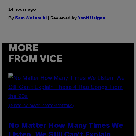
14 hours ago
By
| Reviewed by
Sam Watanuki
Ysolt Usigan
MORE
FROM VICE
(PHOTO BY DAVID CORIO/REDFERNS)
No Matter How Many Times We
Listen, We Still Can’t Explain