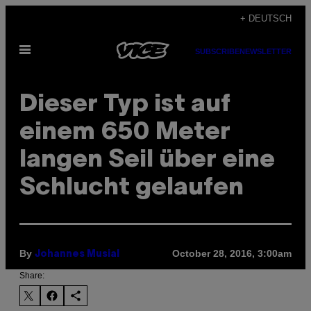
Skip
+ DEUTSCH
to
Open
content
SUBSCRIBE
NEWSLETTER
Menu
Dieser Typ ist auf
einem 650 Meter
langen Seil über eine
Schlucht gelaufen
By
October 28, 2016, 3:00am
Johannes Musial
Share: