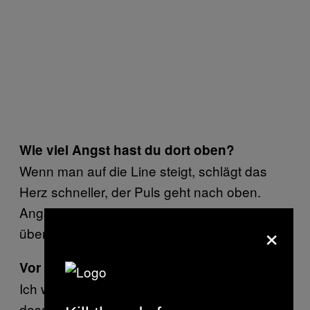
Wie viel Angst hast du dort oben?
Wenn man auf die Line steigt, schlägt das
Herz schneller, der Puls geht nach oben.
Angst kann man aber
trainieren
. Ich habe
×
über die Jahre gelernt, sie zu unterdrücken.
Vor was hast du sonst Angst?
Ich würde lügen, wenn ich sagen würde,
dass ich keine Ängste habe. Ich bin ein