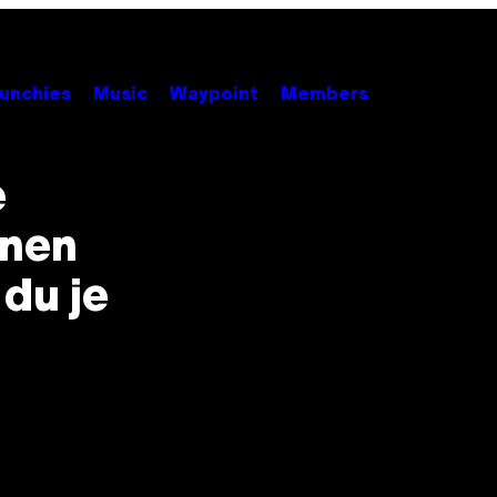
unchies
Music
Waypoint
Members
e
onen
 du je