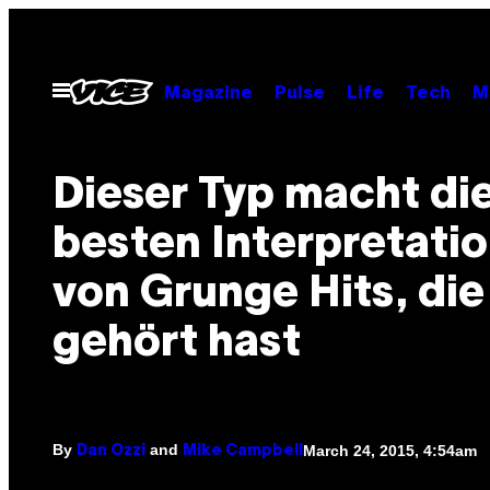
Skip
to
content
Open
Magazine
Pulse
Life
Tech
M
Menu
Dieser Typ macht di
besten Interpretati
von Grunge Hits, die
gehört hast
By
and
March 24, 2015, 4:54am
Dan Ozzi
Mike Campbell