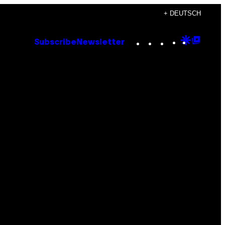
+ DEUTSCH
Instagram
TikTok
YouTube
Google
Goog
Subscribe
Newsletter
Discove
Top
Posts