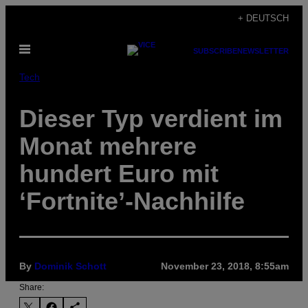
Skip
+ DEUTSCH
to
Open
content
SUBSCRIBE
NEWSLETTER
Menu
Tech
Dieser Typ verdient im
Monat mehrere
hundert Euro mit
‘Fortnite’-Nachhilfe
By
Dominik Schott
November 23, 2018, 8:55am
Share: