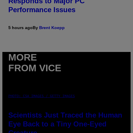
Responds to Major PC
Performance Issues
5 hours ago
By
Brent Koepp
MORE
FROM VICE
PHOTO: CSA IMAGES / GETTY IMAGES
Scientists Just Traced the Human
Eye Back to a Tiny One-Eyed
Creature