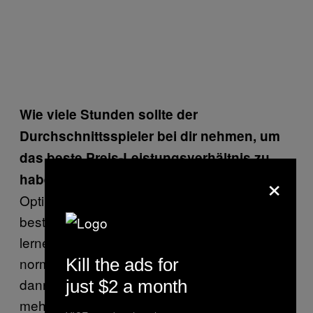
Wie viele Stunden sollte der
Durchschnittsspieler bei dir nehmen, um
das beste Preis-Leistungsverhältnis zu
×
haben?
Optimal sind wohl so zwei, drei Stunden, um
bestimmte Kniffe oder auch Grundlagen zu
lernen und das dann anschließend selbst in
normalen Matches anzuwenden. Wenn man
Kill the ads for
dann irgendwann merkt, dass man nicht
just $2 a month
mehr weiterkommt oder sich von alleine