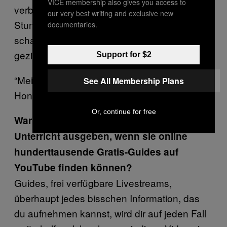
VICE membership also gives you access to
verbessert, kann man wieder zwei, drei
our very best writing and exclusive new
Stunden buchen, Fehler analysieren,
documentaries.
schauen, wo man gerade steht und ganz
gezielt Schwächen trainieren.
Support for $2
“Meine Schüler müssen niemanden um mein
See All Membership Plans
Honorar anpumpen.”
Or, continue for free
Warum sollten Leute Geld für deinen
Unterricht ausgeben, wenn sie online
hunderttausende Gratis-Guides auf
YouTube finden können?
Guides, frei verfügbare Livestreams,
überhaupt jedes bisschen Information, das
du aufnehmen kannst, wird dir auf jeden Fall