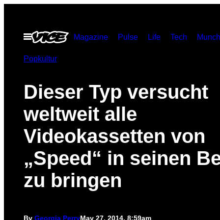
Skip
to
Open
Magazine
Pulse
Life
Tech
Munch
content
Menu
Popkultur
Dieser Typ versucht
weltweit alle
Videokassetten von
„Speed“ in seinen Be
zu bringen
By
Georgia Perry
May 27, 2014, 8:59am