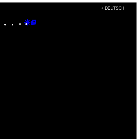
+ DEUTSCH
Instagram
TikTok
YouTube
Google
Google
Discover
Top
Posts